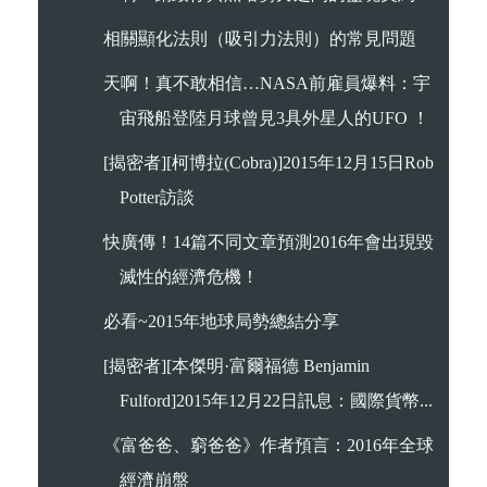
相關顯化法則（吸引力法則）的常見問題
天啊！真不敢相信…NASA前雇員爆料：宇
宙飛船登陸月球曾見3具外星人的UFO ！
[揭密者][柯博拉(Cobra)]2015年12月15日Rob
Potter訪談
快廣傳！14篇不同文章預測2016年會出現毀
滅性的經濟危機！
必看~2015年地球局勢總結分享
[揭密者][本傑明·富爾福德 Benjamin
Fulford]2015年12月22日訊息：國際貨幣...
《富爸爸、窮爸爸》作者預言：2016年全球
經濟崩盤