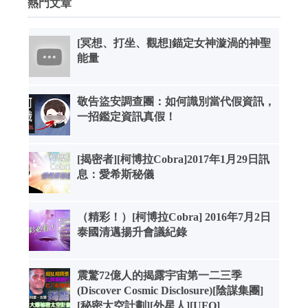
熱門文章
[冥想、打坐、觀想]錨定女神漩渦的神聖
能量
敬告盜安調查團：如何識別當代假資訊，
一招鑑定資訊真假！
[揭密者][柯博拉Cobra]2017年1月29日訊
息：愛希斯秘儀
（精彩！）[柯博拉Cobra] 2016年7月2日
泰國清邁揚升會議紀錄
震驚72億人的揭露宇宙第一二三季
(Discover Cosmic Disclosure)[陰謀集團]
[秘密太空計劃][外星人][UFO]