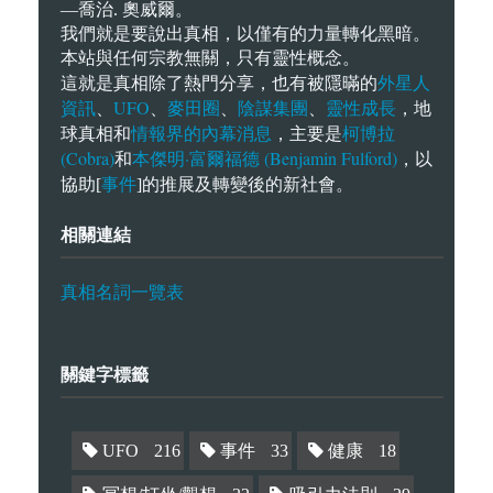
—喬治. 奧威爾。
我們就是要說出真相，以僅有的力量轉化黑暗。
本站與任何宗教無關，只有靈性概念。
外星人
這就是真相除了熱門分享，也有被隱暪的
資訊
UFO
麥田圈
陰謀集團
靈性成長
、
、
、
、
，地
情報界的內幕消息
柯博拉
球真相和
，主要是
(Cobra)
本傑明·富爾福德 (Benjamin Fulford)
和
，以
事件
協助[
]的推展及轉變後的新社會。
相關連結
真相名詞一覽表
關鍵字標籤
UFO
216
事件
33
健康
18