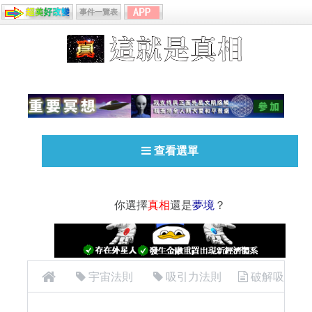
事件一覽表
查看選單
你選擇
真相
還是
夢境
？
宇宙法則
吸引力法則
破解吸
引力法則、集體意識、世界現況的迷思—世界是無意