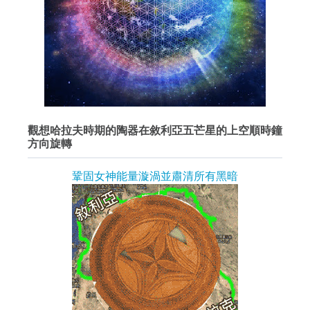
觀想哈拉夫時期的陶器在敘利亞五芒星的上空順時鐘
方向旋轉
鞏固女神能量漩渦並肅清所有黑暗