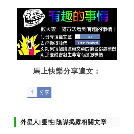
馬上快樂分享這文：
分享
外星人|靈性|陰謀揭露相關文章