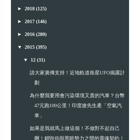
►
2018
(125)
►
2017
(146)
►
2016
(280)
▼
2015
(395)
▼
12
(31)
請大家廣傳支持！近地軌道衛星UFO揭露計
劃
為什麼我要用會污染環境又貴的汽車？台幣
47元跑100公里！印度搶先生產「空氣汽
車」
如果是我就馬上做這個！不做對不起自己
啊！銷毀你與黑暗勢力之間的靈魂契約！