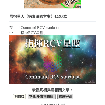
昴宿星人【病毒清除方案】默念3次
英：「Command RCV stardust」
中：「指揮RCV星塵」
最新真相揭露相關文章：
柯博拉
本傑明·富爾福德
揭露宇宙