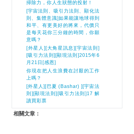
掃除力，你人生狀態的投射！
[宇宙法則、吸引力法則、顯化法
則、集體意識]如果能讓地球得到
和平、有更美好的將來，代價只
是每天花你三分鐘的時間，你願
意嗎？
[外星人][大角星訊息][宇宙法則]
[吸引力法則][顯現法則]2015年6
月21日[感恩]
你現在把人生浪費在討厭的工作
上嗎？
[外星人][巴夏 (Bashar) ][宇宙法
則][顯現法則][吸引力法則]17 解
讀買彩票
相關文章：