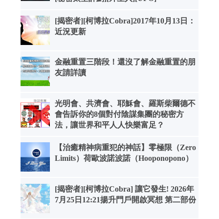
[揭密者][柯博拉Cobra]2017年10月13日：
近況更新
金融重置三階段！還沒了解金融重置的朋
友請詳讀
光明會、共濟會、耶穌會、羅斯柴爾德不
會告訴你的8個對付陰謀集團的秘密方
法，讓世界和平人人快樂富足？
【治癒精神病重犯的神話】零極限（Zero
Limits）荷歐波諾波諾（Hooponopono）
[揭密者][柯博拉Cobra] 讓它發生! 2026年
7月25日12:21揚升門戶開啟冥想 第二部份