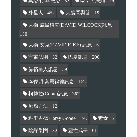
冥想/打坐/觀想
32
吸引力法則
29
外星人
452
大編問與答
19
大衛·威爾科克(DAVID WILCOCK)訊息
188
大衛·艾克(DAVID ICKE) 訊息
6
宇宙法則
32
巴夏訊息
206
昴宿星人訊息
39
本傑明·富爾福德訊息
165
柯博拉(Cobra)訊息
367
療癒方法
12
科里古德 Corey Goode
195
素食
2
陰謀集團
32
靈性成長
61