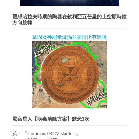
觀想哈拉夫時期的陶器在敘利亞五芒星的上空順時鐘
方向旋轉
鞏固女神能量漩渦並肅清所有黑暗
昴宿星人【病毒清除方案】默念3次
英：「Command RCV stardust」