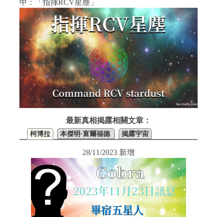
中：「指揮RCV星塵」
最新真相揭露相關文章：
柯博拉
本傑明·富爾福德
揭露宇宙
28/11/2023 新增