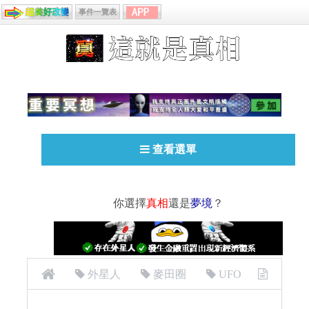
事件一覽表
查看選單
你選擇
真相
還是
夢境
？
外星人
麥田圈
UFO
[外星人][UFO][麥田圈]關於麥田圈的影片