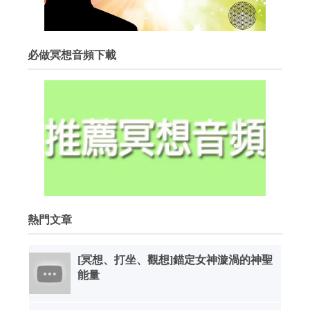
必做冥想音頻下載
熱門文章
[冥想、打坐、觀想]錨定女神漩渦的神聖
能量