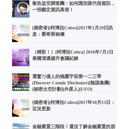
敬告盜安調查團：如何識別當代假資訊，
一招鑑定資訊真假！
[揭密者][柯博拉Cobra]2017年1月29日訊
息：愛希斯秘儀
（精彩！）[柯博拉Cobra] 2016年7月2日
泰國清邁揚升會議紀錄
震驚72億人的揭露宇宙第一二三季
(Discover Cosmic Disclosure)[陰謀集團]
[秘密太空計劃][外星人][UFO]
[揭密者][柯博拉Cobra]2017年10月13日：
近況更新
金融重置三階段！還沒了解金融重置的朋