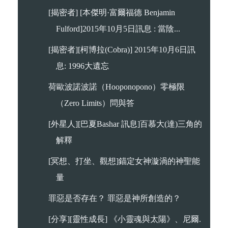
[揭密者] [本傑明·富爾福德 Benjamin
Fulford]2015年10月5日訊息 : 當陰...
[揭密者][柯博拉(Cobra)] 2015年10月6日訊
息: 1996大遺忘
荷歐波諾波諾（Hooponopono）零極限
（Zero Limits）問與答
[外星人][巴夏Bashar 訊息]百慕大(達)三角的
解釋
[冥想、打坐、觀想]錨定女神漩渦的神聖能
量
罪惡是否存在？ 罪惡是神所創造的？
[分享][靈性成長] 《小靈魂與太陽》、尼爾.