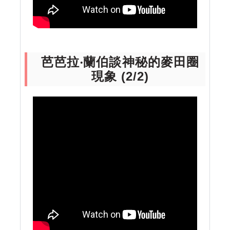
芭芭拉‧蘭伯談神秘的麥田圈
現象 (2/2)