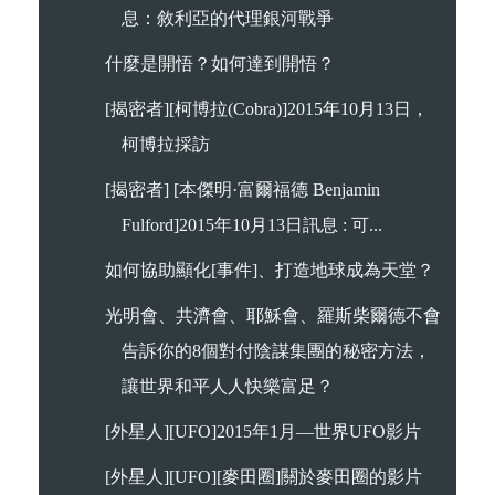
息：敘利亞的代理銀河戰爭
什麼是開悟？如何達到開悟？
[揭密者][柯博拉(Cobra)]2015年10月13日，
柯博拉採訪
[揭密者] [本傑明·富爾福德 Benjamin
Fulford]2015年10月13日訊息 : 可...
如何協助顯化[事件]、打造地球成為天堂？
光明會、共濟會、耶穌會、羅斯柴爾德不會
告訴你的8個對付陰謀集團的秘密方法，
讓世界和平人人快樂富足？
[外星人][UFO]2015年1月—世界UFO影片
[外星人][UFO][麥田圈]關於麥田圈的影片