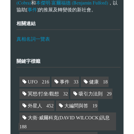
(Cobra)
本傑明·富爾福德 (Benjamin Fulford)
和
，以
事件
協助[
]的推展及轉變後的新社會。
相關連結
真相名詞一覽表
關鍵字標籤
UFO
216
事件
33
健康
18
冥想/打坐/觀想
32
吸引力法則
29
外星人
452
大編問與答
19
大衛·威爾科克(DAVID WILCOCK)訊息
188