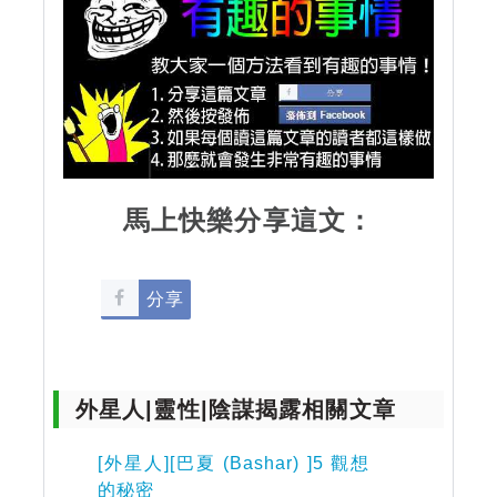
馬上快樂分享這文：
分享
外星人|靈性|陰謀揭露相關文章
[外星人][巴夏 (Bashar) ]5 觀想
的秘密