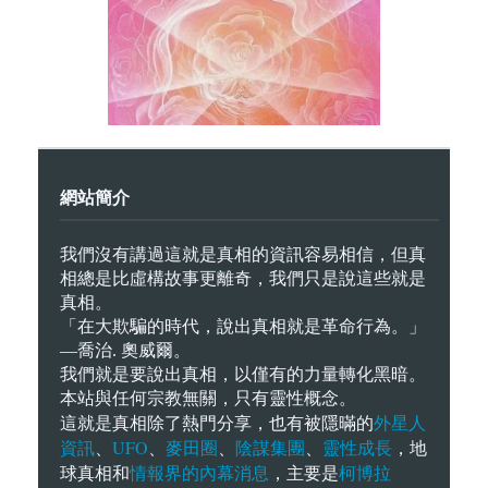
網站簡介
我們沒有講過這就是真相的資訊容易相信，但真
相總是比虛構故事更離奇，我們只是說這些就是
真相。
「在大欺騙的時代，說出真相就是革命行為。」
—喬治. 奧威爾。
我們就是要說出真相，以僅有的力量轉化黑暗。
本站與任何宗教無關，只有靈性概念。
外星人
這就是真相除了熱門分享，也有被隱暪的
資訊
UFO
麥田圈
陰謀集團
靈性成長
、
、
、
、
，地
情報界的內幕消息
柯博拉
球真相和
，主要是