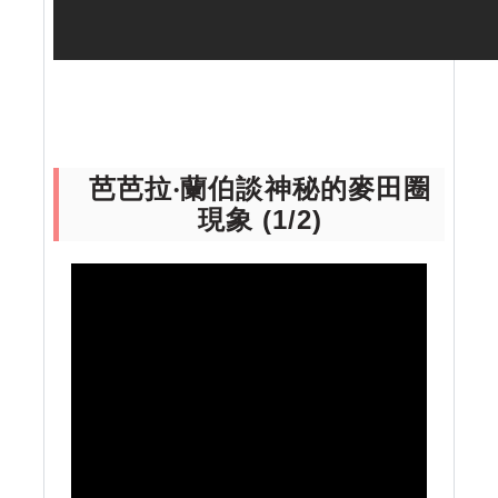
芭芭拉‧蘭伯談神秘的麥田圈
現象 (1/2)