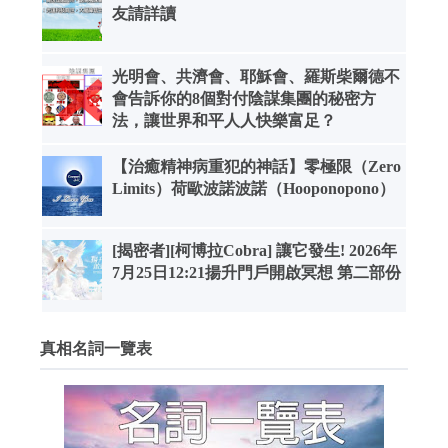
友請詳讀
光明會、共濟會、耶穌會、羅斯柴爾德不
會告訴你的8個對付陰謀集團的秘密方
法，讓世界和平人人快樂富足？
【治癒精神病重犯的神話】零極限（Zero
Limits）荷歐波諾波諾（Hooponopono）
[揭密者][柯博拉Cobra] 讓它發生! 2026年
7月25日12:21揚升門戶開啟冥想 第二部份
真相名詞一覽表