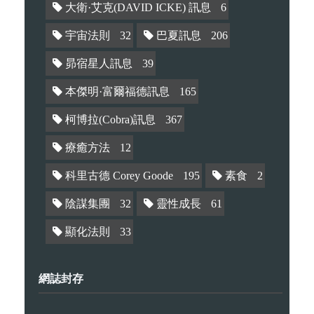
大衛·艾克(DAVID ICKE) 訊息
6
宇宙法則
32
巴夏訊息
206
昴宿星人訊息
39
本傑明·富爾福德訊息
165
柯博拉(Cobra)訊息
367
療癒方法
12
科里古德 Corey Goode
195
素食
2
陰謀集團
32
靈性成長
61
顯化法則
33
網誌封存