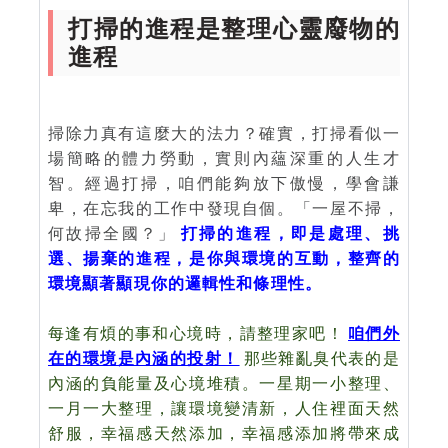
打掃的進程是整理心靈廢物的
進程
掃除力真有這麼大的法力？確實，打掃看似一
場簡略的體力勞動，實則內蘊深重的人生才
智。經過打掃，咱們能夠放下傲慢，學會謙
卑，在忘我的工作中發現自個。「一屋不掃，
何故掃全國？」
打掃的進程，即是處理、挑
選、揚棄的進程，是你與環境的互動，整齊的
環境顯著顯現你的邏輯性和條理性。
每逢有煩的事和心境時，請整理家吧！
咱們外
在的環境是內涵的投射！
那些雜亂臭代表的是
內涵的負能量及心境堆積。一星期一小整理、
一月一大整理，讓環境變清新，人住裡面天然
舒服，幸福感天然添加，幸福感添加將帶來成