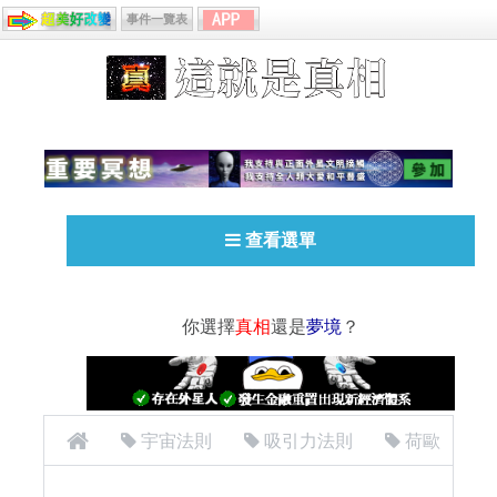
事件一覽表
查看選單
你選擇
真相
還是
夢境
？
宇宙法則
吸引力法則
荷歐
波諾波諾（Hooponopono）零極限（Zero Limits）