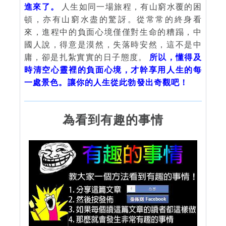
進來了。
人生如同一場旅程，有山窮水覆的困
頓，亦有山窮水盡的驚訝。從常常的終身看
來，進程中的負面心境僅僅對生命的糟蹋，中
國人說，得意是漠然，失落時安然，這不是中
庸，卻是扎紮實實的日子態度。
所以，懂得及
時清空心靈裡的負面心境，才幹享用人生的每
一處景色。讓你的人生從此勃發出奇觀吧！
為看到有趣的事情