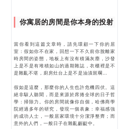
你寓居的房間是你本身的投射
當你看到這篇文章時，請先環顧一下你的居
室：假如你不在家，回想一下不久前你脫離家
時房間的姿態，地板上有沒有積滿灰塵，沙發
上是不是有堆積如山的過期雜誌，衣櫃裡是不
是雜亂不堪，廚房灶台上是不是油漬斑斕…
假如是這麼，那麼你的人生也許危機四伏。這
絕非駭人聽聞，而是來源於席捲全球的日子哲
學：掃除力。你的房間就像你自個，哈佛商學
院經過多年的研究，發現一個表象：幸福感強
的成功人士，一般居家環境十分潔淨整齊；而
意外的人們，一般日子在雜亂齷齪中。