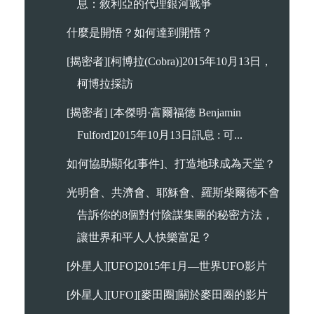
息：敘利亞的代理銀河戰爭
什麼是開悟？如何達到開悟？
[揭密者][柯博拉(Cobra)]2015年10月13日，
柯博拉採訪
[揭密者] [本傑明·富爾福德 Benjamin
Fulford]2015年10月13日訊息 : 可...
如何協助顯化[事件]、打造地球成為天堂？
光明會、共濟會、耶穌會、羅斯柴爾德不會
告訴你的8個對付陰謀集團的秘密方法，
讓世界和平人人快樂富足？
[外星人][UFO]2015年1月—世界UFO影片
[外星人][UFO][麥田圈]關於麥田圈的影片