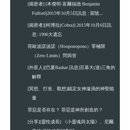
[揭密者] [本傑明·富爾福德 Benjamin
Fulford]2015年10月5日訊息 : 當陰...
[揭密者][柯博拉(Cobra)] 2015年10月6日訊
息: 1996大遺忘
荷歐波諾波諾（Hooponopono）零極限
（Zero Limits）問與答
[外星人][巴夏Bashar 訊息]百慕大(達)三角的
解釋
[冥想、打坐、觀想]錨定女神漩渦的神聖能
量
罪惡是否存在？ 罪惡是神所創造的？
[分享][靈性成長] 《小靈魂與太陽》、尼爾.