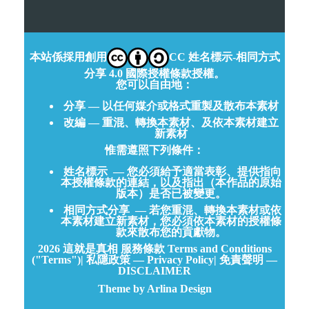
本站係採用創用
CC 姓名標示-相同方式
分享 4.0 國際授權條款授權。
您可以自由地：
分享 — 以任何媒介或格式重製及散布本素材
改編 — 重混、轉換本素材、及依本素材建立
新素材
惟需遵照下列條件：
姓名標示
— 您必須給予適當表彰、提供指向
本授權條款的連結，以及指出（本作品的原始
版本）是否已被變更。
相同方式分享
— 若您重混、轉換本素材或依
本素材建立新素材，您必須依本素材的授權條
款來散布您的貢獻物。
2026
這就是真相
服務條款 Terms and Conditions
("Terms")
|
私隱政策 — Privacy Policy
|
免責聲明 —
DISCLAIMER
Theme by Arlina Design