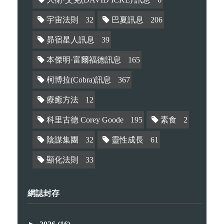
宇宙法則
32
巴夏訊息
206
昴宿星人訊息
39
本傑明·富爾福德訊息
165
柯博拉(Cobra)訊息
367
療癒方法
12
科里古德 Corey Goode
195
素食
2
陰謀集團
32
靈性成長
61
顯化法則
33
網誌封存