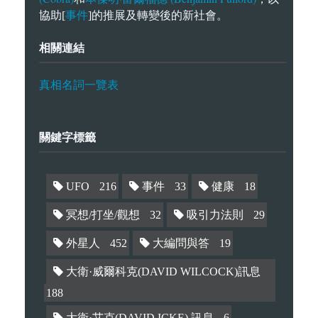
事件
協助[
]的推展及轉變後的新社會。
相關連結
真相名詞一覽表
關鍵字標籤
UFO
216
事件
33
健康
18
冥想/打坐/觀想
32
吸引力法則
29
外星人
452
大編問與答
19
大衛·威爾科克(DAVID WILCOCK)訊息
188
大衛·艾克(DAVID ICKE) 訊息
6