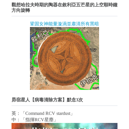
觀想哈拉夫時期的陶器在敘利亞五芒星的上空順時鐘
方向旋轉
鞏固女神能量漩渦並肅清所有黑暗
昴宿星人【病毒清除方案】默念3次
英：「Command RCV stardust」
中：「指揮RCV星塵」