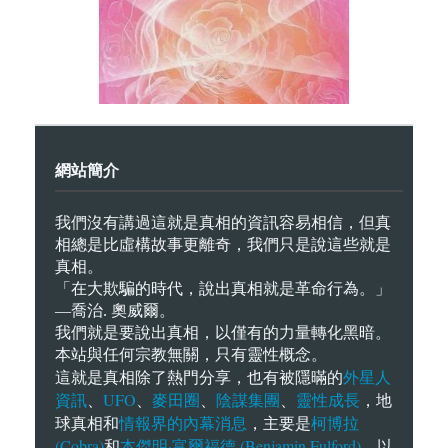
網站簡介
我們沒有講過這就是真相的資訊容易相信，但真
相總是比虛構故事更離奇，我們只是說這些就是
真相。
「在大欺騙的時代，說出真相就是革命行為。」
—喬治. 奧威爾。
我們就是要說出真相，以僅有的力量轉化黑暗。
本站與任何宗教無關，只有靈性概念。
外星人
這就是真相除了熱門分享，也有被隱暪的
資訊
UFO
麥田圈
陰謀集團
靈性成長
、
、
、
、
，地
情報界的內幕消息
柯博拉
球真相和
，主要是
(Cobra)
本傑明·富爾福德 (Benjamin Fulford)
和
，以