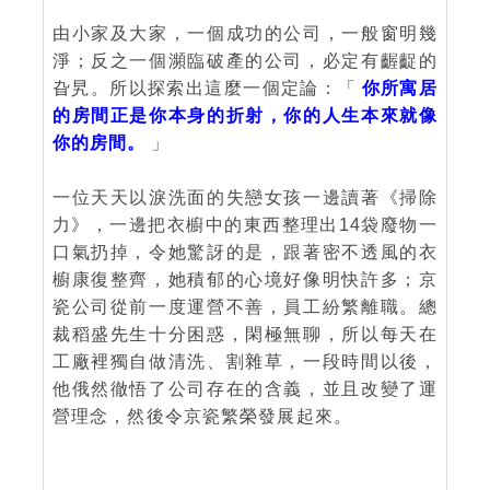
由小家及大家，一個成功的公司，一般窗明幾
淨；反之一個瀕臨破產的公司，必定有齷齪的
旮旯。所以探索出這麼一個定論：「
你所寓居
的房間正是你本身的折射，你的人生本來就像
你的房間。
」
一位天天以淚洗面的失戀女孩一邊讀著《掃除
力》，一邊把衣櫥中的東西整理出14袋廢物一
口氣扔掉，令她驚訝的是，跟著密不透風的衣
櫥康復整齊，她積郁的心境好像明快許多；京
瓷公司從前一度運營不善，員工紛繁離職。總
裁稻盛先生十分困惑，閑極無聊，所以每天在
工廠裡獨自做清洗、割雜草，一段時間以後，
他俄然徹悟了公司存在的含義，並且改變了運
營理念，然後令京瓷繁榮發展起來。