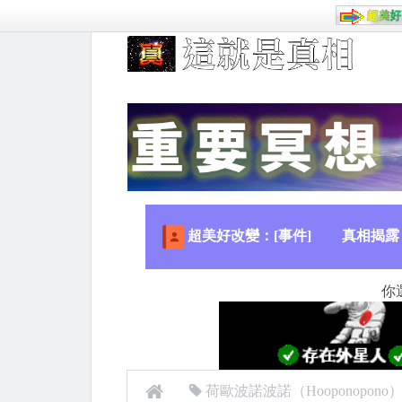
超美好改變：[事件]
真相揭露
你
荷歐波諾波諾（Hooponopono）零