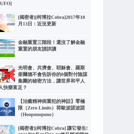
[UFO]
[揭密者][柯博拉Cobra]2017年10
月13日：近況更新
金融重置三階段！還沒了解金融
重置的朋友請詳讀
光明會、共濟會、耶穌會、羅斯
柴爾德不會告訴你的8個對付陰謀
集團的秘密方法，讓世界和平人
人快樂富足？
【治癒精神病重犯的神話】零極
限（Zero Limits）荷歐波諾波諾
（Hooponopono）
[揭密者][柯博拉Cobra] 讓它發生!