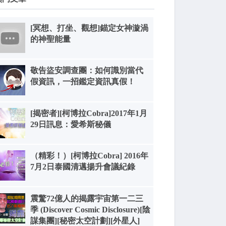
[冥想、打坐、觀想]錨定女神漩渦
的神聖能量
敬告盜安調查團：如何識別當代
假資訊，一招鑑定資訊真假！
[揭密者][柯博拉Cobra]2017年1月
29日訊息：愛希斯秘儀
（精彩！）[柯博拉Cobra] 2016年
7月2日泰國清邁揚升會議紀錄
震驚72億人的揭露宇宙第一二三
季 (Discover Cosmic Disclosure)[陰
謀集團][秘密太空計劃][外星人]