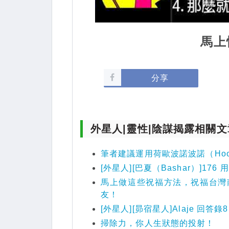
馬上
分享
外星人|靈性|陰謀揭露相關文
筆者建議運用荷歐波諾波諾（Hoopo
[外星人][巴夏（Bashar）]17
馬上做這些祝福方法，祝福台灣
友！
[外星人][昴宿星人]Alaje 回答
掃除力，你人生狀態的投射！