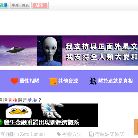
事件一覽表
靈性相關
其他資源
關於這就是真相
選擇
真相
還是
夢境
？
極限（Zero Limits）
療癒方法
荷歐波諾波諾