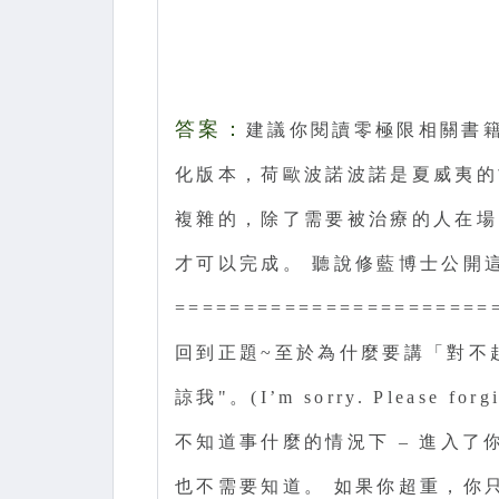
答
案
：
建議你閱讀零極限相關書
化版本，荷歐波諾波諾是夏威夷的
複雜的，除了需要被治療的人在場
才可以完成。 聽說修藍博士公開
=======================
回到正題~至於為什麼要講「對不起
諒我"。(I’m sorry. Please
不知道事什麼的情況下 – 進入了
也不需要知道。 如果你超重，你