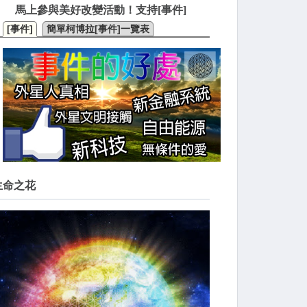
馬上參與美好改變活動！支持[事件]
[事件]
簡單柯博拉[事件]一覽表
生命之花