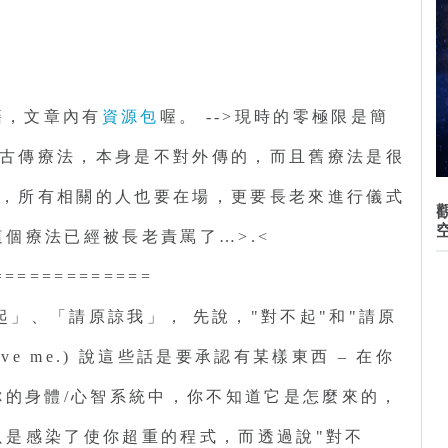
籍，文章內有
資源包
喔。 -->現時的零極限是簡
古傳療法，本身是不對外傳的，而且舊療法是很
，所有相關的人也要在場，更要長老來進行儀式
這個療法已經被長老責罵了…>.<
=============
」、「請原諒我」， 先說，"對不起"和"請原
 forgive me.) 說這些話是要承認有某樣東西 – 在你
你的身體/心智系統中，你不知道它是怎麼來的，
只是感染了使你超重的程式，而透過說"對不