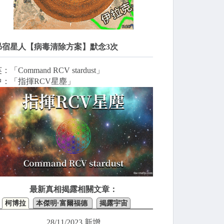
昴宿星人【病毒清除方案】默念3次
：「Command RCV stardust」
中：「指揮RCV星塵」
最新真相揭露相關文章：
柯博拉
本傑明·富爾福德
揭露宇宙
28/11/2023 新增