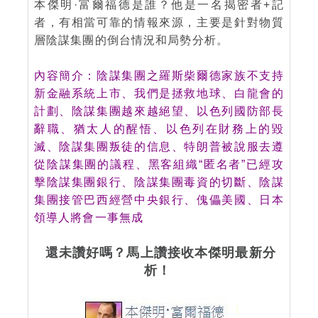
本傑明·富爾福德是誰？他是一名揭密者+記
者，有相當可靠的情報來源，主要是針對物質
層陰謀集團的倒台情況和局勢分析。
內容簡介：
陰謀集團之羅斯柴爾德家族不支持
新金融系統上市、我們是拯救地球、白龍會的
計劃、陰謀集團越來越絕望、以色列國防部長
辭職、猶太人的醒悟、以色列在財務上的毀
滅、陰謀集團叛徒的信息、特朗普被說服去遵
從陰謀集團的議程、黑客組織“匿名者”已經攻
擊陰謀集團銀行、陰謀集團毒資的切斷、陰謀
集團接管巴西經營中央銀行、傀儡美國、日本
領導人將會一事無成
還未讚好嗎？馬上讚接收本傑明最新分
析！