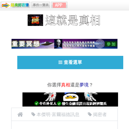
事件一覽表
查看選單
你選擇
真相
還是
夢境
？
本傑明·富爾福德訊息
揭密者
[揭密者][本傑明·富爾福德 Benjamin Fulford]2016