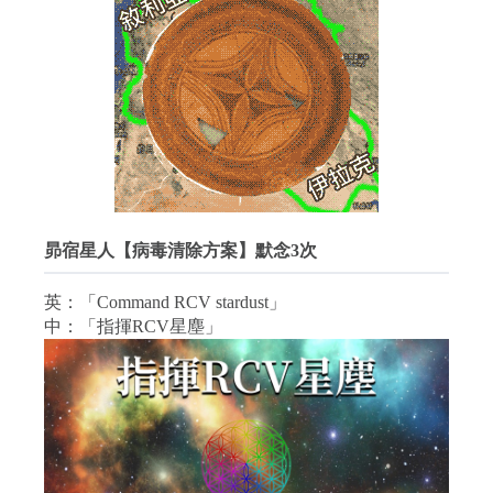
昴宿星人【病毒清除方案】默念3次
英：「Command RCV stardust」
中：「指揮RCV星塵」