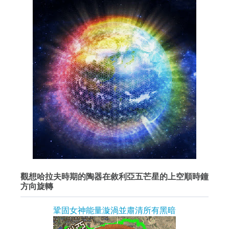
觀想哈拉夫時期的陶器在敘利亞五芒星的上空順時鐘
方向旋轉
鞏固女神能量漩渦並肅清所有黑暗