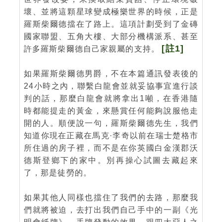
壞、並將這顆星球變成極樂世界的時候，正是
羅斯柴爾德擋在了路上。這項計劃受到了金磚
國家聯盟、五角大樓、大部分機構派系、甚至
[註1]
許多羅斯柴爾德自己家親屬的支持。
如果羅斯柴爾德男爵，不在本篇通訊發表後的
24小時之內，聯繫白龍會並就妥協事宜進行談
判的話，那麼白龍會就將拿出1噸，在香港隨
時都能提走的黃金，來懸賞任何能夠說服他走
開的人。順便說一句，羅斯柴爾德先生，我們
知道你現在正藏在馬克·李奇以前在瑞士楚格市
所住過的房子裡，而不是在你英國白金漢郡沃
德斯登鄉下的家中。別再操心試圖去藏起來
了，那是徒勞的。
如果其他人同樣也擋住了我們的去路，那麼我
們就將被迫，去打出我們自己手中的一副《光