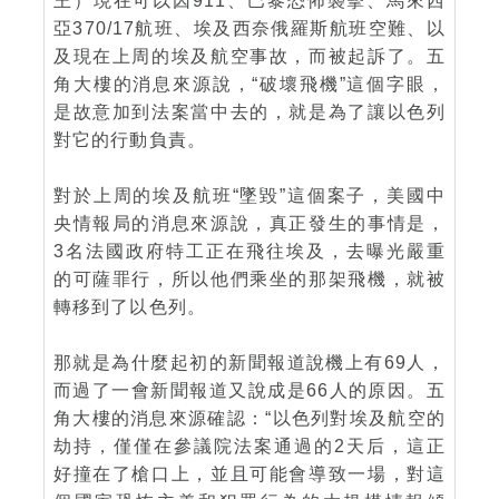
王）現在可以因911、巴黎恐怖襲擊、馬來西
亞370/17航班、埃及西奈俄羅斯航班空難、以
及現在上周的埃及航空事故，而被起訴了。五
角大樓的消息來源說，“破壞飛機”這個字眼，
是故意加到法案當中去的，就是為了讓以色列
對它的行動負責。
對於上周的埃及航班“墜毀”這個案子，美國中
央情報局的消息來源說，真正發生的事情是，
3名法國政府特工正在飛往埃及，去曝光嚴重
的可薩罪行，所以他們乘坐的那架飛機，就被
轉移到了以色列。
那就是為什麼起初的新聞報道說機上有69人，
而過了一會新聞報道又說成是66人的原因。五
角大樓的消息來源確認：“以色列對埃及航空的
劫持，僅僅在參議院法案通過的2天后，這正
好撞在了槍口上，並且可能會導致一場，對這