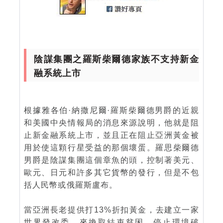
陰謀集團之羅斯柴爾德家族不支持新金
融系統上市
根據雅各伯·納撒尼爾·羅斯柴爾德男爵的近親
和美國中央情報局的消息來源說明，他就是阻
止新金融系統上市，並且正在阻止亞洲黃金被
用於使這顆行星受益的那個壞蛋。羅思柴爾德
男爵是陰謀集團這個章魚的頭，控制著美元、
歐元、日元和許多其它貨幣的發行，但是不包
括人民幣或俄羅斯盧布。
當亞洲長老提供打13%折扣黃金，去建立一家
世界發改委，來換取結束貧困、停止環境破