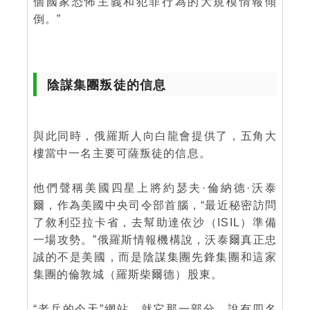
個國家恐怖主義和犯罪行為的大規模情報傾
倒。”
陰謀集團叛徒的信息
與此同時，俄羅斯人向白龍會提供了，五角大
樓當中一名主要可薩叛徒的信息。
他們聲稱美國四星上將約瑟夫·倫納德·沃泰
爾，作為美國中央司令部首腦，“最近秘密訪問
了敘利亞拉卡省，去幫助達依沙（ISIL）準備
一場攻勢。”俄羅斯情報機構說，沃泰爾真正忠
誠的不是美國，而是陰謀集團先鋒集團和這家
集團的倫敦城（羅斯柴爾德）股東。
“老兵的今天”網站，就它那一部分，說有四名