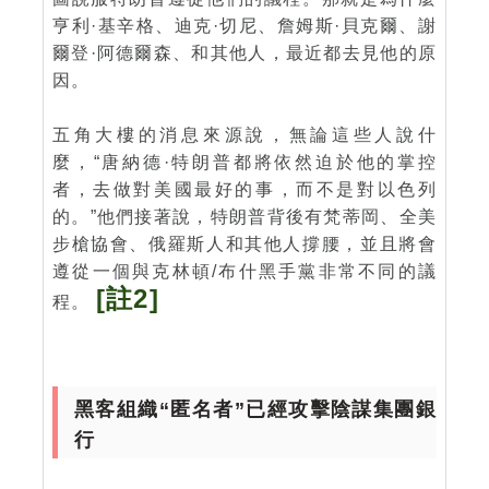
亨利·基辛格、迪克·切尼、詹姆斯·貝克爾、謝
爾登·阿德爾森、和其他人，最近都去見他的原
因。
五角大樓的消息來源說，無論這些人說什
麼，“唐納德·特朗普都將依然迫於他的掌控
者，去做對美國最好的事，而不是對以色列
的。”他們接著說，特朗普背後有梵蒂岡、全美
步槍協會、俄羅斯人和其他人撐腰，並且將會
遵從一個與克林頓/布什黑手黨非常不同的議
[註2]
程。
黑客組織“匿名者”已經攻擊陰謀集團銀
行