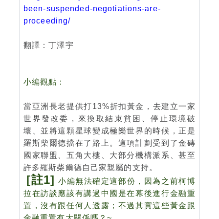
been-suspended-negotiations-are-
proceeding/
翻譯：丁澤宇
小編觀點：
當亞洲長老提供打13%折扣黃金，去建立一家
世界發改委，來換取結束貧困、停止環境破
壞、並將這顆星球變成極樂世界的時候，正是
羅斯柴爾德擋在了路上。這項計劃受到了金磚
國家聯盟、五角大樓、大部分機構派系、甚至
許多羅斯柴爾德自己家親屬的支持。
[註1]
小編無法確定這部份，因為之前柯博
拉在訪談應該有講過中國是在幕後進行金融重
置，沒有跟任何人透露；不過其實這些黃金跟
金融重置有大
關係
嗎？~