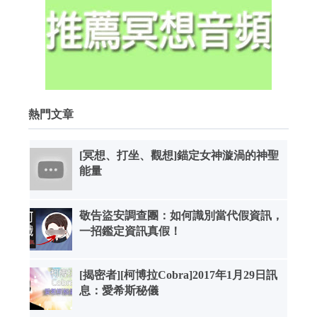
熱門文章
[冥想、打坐、觀想]錨定女神漩渦的神聖
能量
敬告盜安調查團：如何識別當代假資訊，
一招鑑定資訊真假！
[揭密者][柯博拉Cobra]2017年1月29日訊
息：愛希斯秘儀