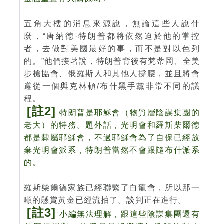
五角大樓的消息來源說，無論這些人說什
麼，“唐納德·特朗普都將依然迫於他的掌控
者，去做對美國最好的事，而不是對以色列
的。”他們接著說，特朗普背後有梵蒂岡、全美
步槍協會、俄羅斯人和其他人撐腰，並且將會
遵從一個與克林頓/布什黑手黨非常不同的議
程。
[註2]
特朗普是耶穌會（物質層陰謀集團的
老大）
的特務
。題外話，
光明會和羅斯柴爾德
都是隸屬耶穌會，不過耶穌會為了自保已經放
棄光明會派系
，特朗普當然不會跟隨布什派系
的。
羅斯柴爾德家族已經聯繫了白龍會，所以那一
噸的懸賞黃金已經流拍了。談判正在進行。
[註3]
小編無法理解，跟這些陰謀集團還有