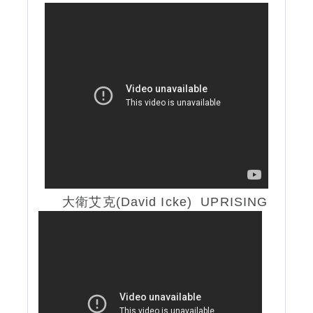
大衛艾克(David Icke)
UPRISING