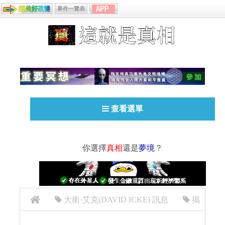
事件一覽表
查看選單
你選擇
真相
還是
夢境
？
大衛·艾克(DAVID ICKE) 訊息
揭
密者
[揭密者][大衛‧艾克] (David Icke) 系列影