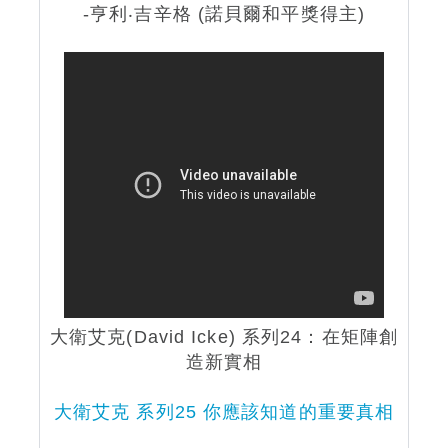
-亨利‧吉辛格 (諾貝爾和平獎得主)
大衛艾克
(David Icke)
系列24：在矩陣創
造新實相
大衛艾克 系列
25 你應該知道的重要真相