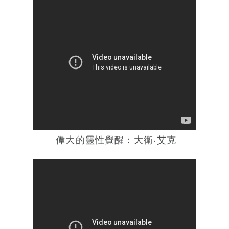
偉大的靈性覺醒：大衛‧艾克