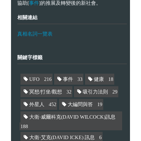
事件
協助[
]的推展及轉變後的新社會。
相關連結
真相名詞一覽表
關鍵字標籤
UFO
216
事件
33
健康
18
冥想/打坐/觀想
32
吸引力法則
29
外星人
452
大編問與答
19
大衛·威爾科克(DAVID WILCOCK)訊息
188
大衛·艾克(DAVID ICKE) 訊息
6