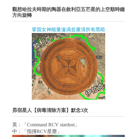
觀想哈拉夫時期的陶器在敘利亞五芒星的上空順時鐘
方向旋轉
鞏固女神能量漩渦並肅清所有黑暗
昴宿星人【病毒清除方案】默念3次
英：「Command RCV stardust」
中：「指揮RCV星塵」