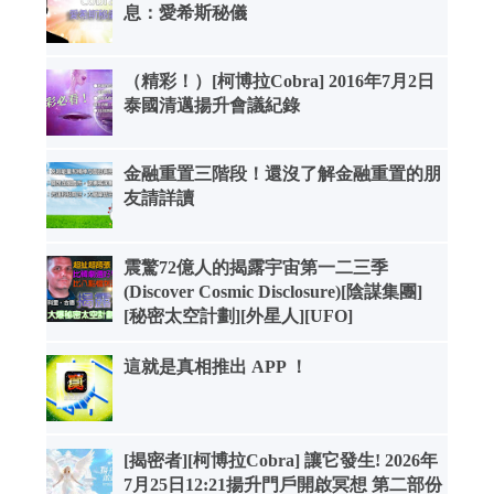
息：愛希斯秘儀
（精彩！）[柯博拉Cobra] 2016年7月2日
泰國清邁揚升會議紀錄
金融重置三階段！還沒了解金融重置的朋
友請詳讀
震驚72億人的揭露宇宙第一二三季
(Discover Cosmic Disclosure)[陰謀集團]
[秘密太空計劃][外星人][UFO]
這就是真相推出 APP ！
[揭密者][柯博拉Cobra] 讓它發生! 2026年
7月25日12:21揚升門戶開啟冥想 第二部份