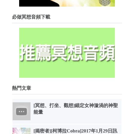
必做冥想音頻下載
熱門文章
[冥想、打坐、觀想]錨定女神漩渦的神聖
能量
[揭密者][柯博拉Cobra]2017年1月29日訊