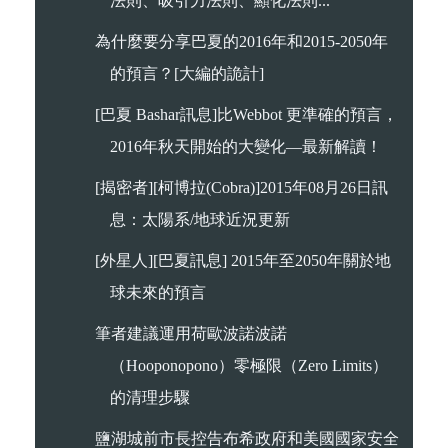
法則、吸引力法則、顯化法則...
為什麼要分享巴夏的2016年和2015-2050年
的預言？[大編的詭計]
[巴夏 Bashar訊息]比Webbot 更準確的預言，
2016年秋天開始的大變化—最新解讀！
[揭密者][柯博拉(Cobra)]2015年08月26日訊
息：太陽系/地球近況更新
[外星人][巴夏訊息] 2015年至2050年關於地
球未來的預言
筆者建議運用荷歐波諾波諾
（Hooponopono）零極限（Zero Limits）
的清理步驟
鹽湖城前市長控告布希政府和美國國家安全