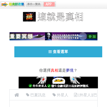
事件一覽表
查看選單
你選擇
真相
還是
夢境
？
巴夏訊息
外星人
[外星人][巴
夏 (Bashar) ]143 創造四法則—3.你發出什麼 ,就取回