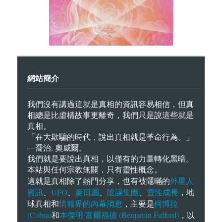
網站簡介
我們沒有講過這就是真相的資訊容易相信，但真
相總是比虛構故事更離奇，我們只是說這些就是
真相。
「在大欺騙的時代，說出真相就是革命行為。」
—喬治. 奧威爾。
我們就是要說出真相，以僅有的力量轉化黑暗。
本站與任何宗教無關，只有靈性概念。
外星人
這就是真相除了熱門分享，也有被隱暪的
資訊
UFO
麥田圈
陰謀集團
靈性成長
、
、
、
、
，地
情報界的內幕消息
柯博拉
球真相和
，主要是
(Cobra)
本傑明·富爾福德 (Benjamin Fulford)
和
，以