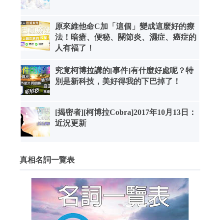
原來維他命C加「這個」變成這麼好的療
法！暗瘡、便秘、關節炎、濕症、癌症的
人有福了！
究竟柯博拉講的[事件]有什麼好處呢？特
別是新科技，美好得我的下巴掉了！
[揭密者][柯博拉Cobra]2017年10月13日：
近況更新
真相名詞一覽表