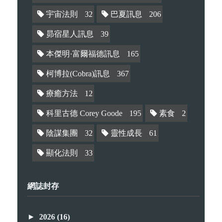
宇宙法則
32
巴夏訊息
206
昴宿星人訊息
39
本傑明·富爾福德訊息
165
柯博拉(Cobra)訊息
367
療癒方法
12
科里古德 Corey Goode
195
素食
2
陰謀集團
32
靈性成長
61
顯化法則
33
網誌封存
►
2026
(16)