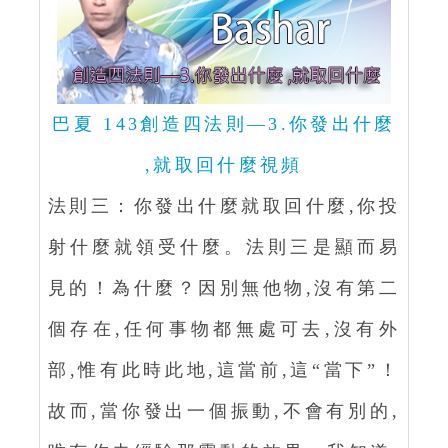
巴夏 143創造四法則—3.你發出什麼
,就取回什麼視頻
法則三：你發出什麼就取回什麼,你投
射什麼就領受什麼。法則三是顯而易
見的！為什麼？因別無他物,沒有第二
個存在,任何事物都無處可去,沒有外
部,惟有此時此地,這當前,這“當下”！
故而,當你發出一個振動,不會有別的,