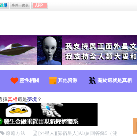
事件一覽表
靈性相關
其他資源
關於這就是真相
選擇
真相
還是
夢境
？
療癒方法
[外星人][昴宿星人]Alaje 回答錄5（健