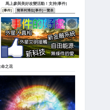
馬上參與美好改變活動！支持[事件]
[事件]
簡單柯博拉[事件]一覽表
生命之花