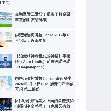
[UFO]
金融重置三階段！還沒了解金融
重置的朋友請詳讀
[揭密者][柯博拉Cobra]2017年10
月13日：近況更新
【治癒精神病重犯的神話】零極
限（Zero Limits）荷歐波諾波諾
（Hooponopono）
[揭密者][柯博拉Cobra] 讓它發生!
2026年7月25日12:21揚升門戶開啟
冥想 第二部份
[柯博拉] 昴宿星人正面的星塵技術
指揮指令全整理！（免費又有效