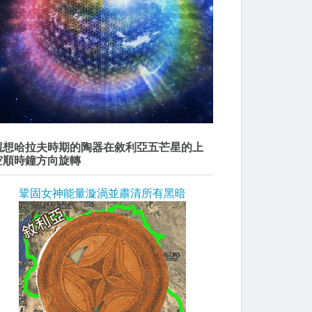
觀想哈拉夫時期的陶器在敘利亞五芒星的上
空順時鐘方向旋轉
鞏固女神能量漩渦並肅清所有黑暗