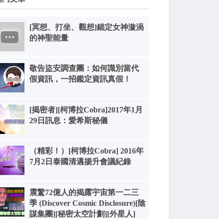
[冥想、打坐、觀想]錨定女神漩渦
的神聖能量
敬告盜安調查團：如何識別當代
假資訊，一招鑑定資訊真假！
[揭密者][柯博拉Cobra]2017年1月
29日訊息：愛希斯秘儀
（精彩！）[柯博拉Cobra] 2016年
7月2日泰國清邁揚升會議紀錄
震驚72億人的揭露宇宙第一二三
季 (Discover Cosmic Disclosure)[陰
謀集團][秘密太空計劃][外星人]