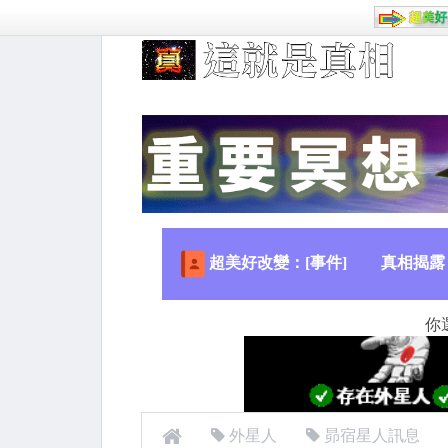
超美好改變：[事件]
真相揭露
你
外星人
昴宿星人訊息