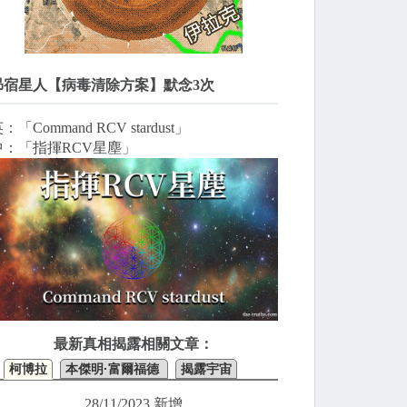
昴宿星人【病毒清除方案】默念3次
：「Command RCV stardust」
中：「指揮RCV星塵」
最新真相揭露相關文章：
柯博拉
本傑明·富爾福德
揭露宇宙
28/11/2023 新增