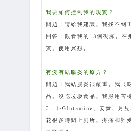
我要如何控制我的現實？
問題：請給我建議。我找不到
回答：觀看我的13個視頻。在
實。使用冥想。
有沒有結腸炎的療方？
問題：我結腸炎很嚴重。我只
品。沒吃垃圾食品。我服用苦楝、維
3，1-Glutamine、姜
花很多時間上廁所。疼痛和難