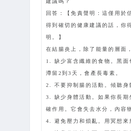
建議嗎？
回答：【免責聲明：這僅用於
得到確切的健康建議的話，你
明。】
在結腸炎上，除了能量的層面
1. 缺少富含纖維的食物。黑
滯留2到3天，會產長毒素。
2. 不要抑制腸的活動。傾聽
3. 缺少身體活動。如果你長
確作用。它會失去水分，內容
4. 避免壓力和煩亂。用冥想來