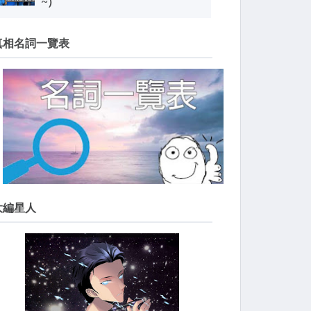
~）
真相名詞一覽表
大編星人