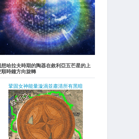
觀想哈拉夫時期的陶器在敘利亞五芒星的上
空順時鐘方向旋轉
鞏固女神能量漩渦並肅清所有黑暗