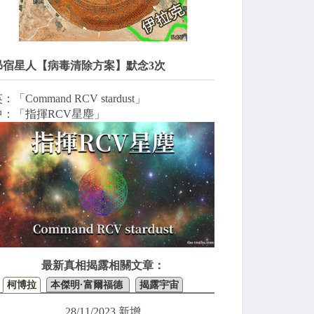
昴宿星人【病毒清除方案】默念3次
：「Command RCV stardust」
中：「指揮RCV星塵」
最新真相揭露相關文章：
柯博拉
本傑明·富爾福德
揭露宇宙
28/11/2023 新增