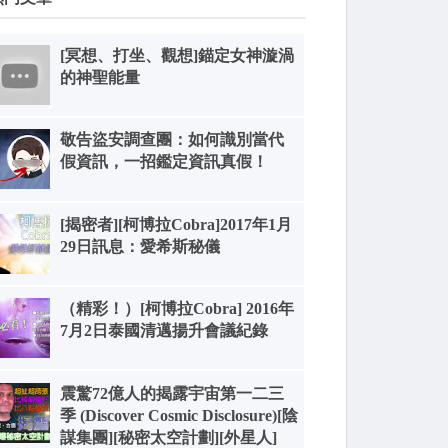
[冥想、打坐、觀想]錨定女神漩渦
的神聖能量
敬告盜安調查團：如何識別當代
假資訊，一招鑑定資訊真假！
[揭密者][柯博拉Cobra]2017年1月
29日訊息：愛希斯秘儀
（精彩！）[柯博拉Cobra] 2016年
7月2日泰國清邁揚升會議紀錄
震驚72億人的揭露宇宙第一二三
季 (Discover Cosmic Disclosure)[陰
謀集團][秘密太空計劃][外星人]