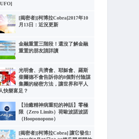
[UFO]
[揭密者][柯博拉Cobra]2017年10
月13日：近況更新
金融重置三階段！還沒了解金融
重置的朋友請詳讀
光明會、共濟會、耶穌會、羅斯
柴爾德不會告訴你的8個對付陰謀
集團的秘密方法，讓世界和平人
人快樂富足？
【治癒精神病重犯的神話】零極
限（Zero Limits）荷歐波諾波諾
（Hooponopono）
[揭密者][柯博拉Cobra] 讓它發生!