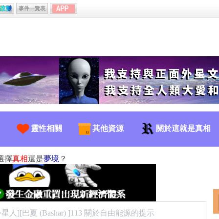
事件一覽表
靈性相關
其他資源
關於這就是真相
選擇
真相
還是
夢境
？
星人][巴夏 (Bashar) ]113 關於自由能源的提示