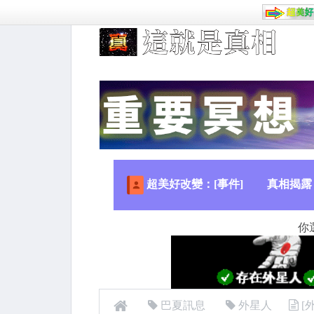
超美好改變：[事件]
真相揭露
你
巴夏訊息
外星人
[外