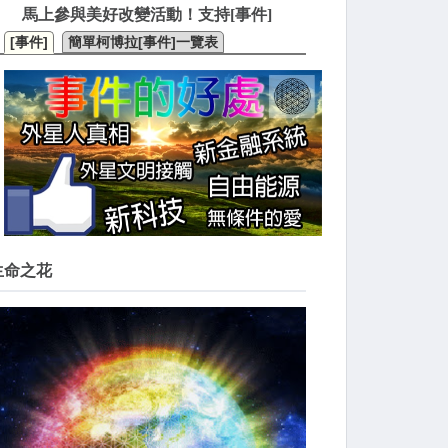
馬上參與美好改變活動！支持[事件]
[事件]
簡單柯博拉[事件]一覽表
生命之花