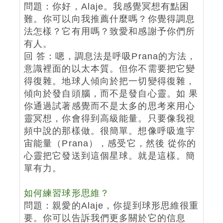
問題：你好，Alaje。我感覺冥想有點困
難。你可以向我推薦什麼嗎？你覺得調息
法怎樣？它有用嗎？致愛和感謝予你們所
有人。
回 答：嗯，調息法是呼吸Prana的方法，
意識裡面的以太本質。但你不需要把它變
得復雜。地球人傾向於把一切變得復雜，
傾向於發自頭腦，而不是發自心靈。如 果
你通過試著感覺而不是太多的思考來用心
靈冥想，你會得到高級能量。只要像我視
頻中說的那樣做。很簡單。想像呼吸進宇
宙能量（Prana），感受它，然後 從你的
心靈把它發送到這個星球。就是這樣。簡
單有力。
如何練習球形思維？
問題：親愛的Alaje，你提到球形思維很重
要。你可以告訴我們更多關於它的信息