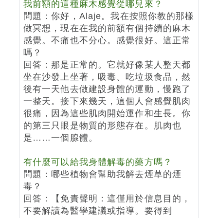
我前額的這種麻木感覺從哪兒來？
問題：你好，Alaje。我在按照你教的那樣
做冥想，現在在我的前額有個持續的麻木
感覺。不痛也不分心。感覺很好。這正常
嗎？
回答：那是正常的。它就好像某人整天都
坐在沙發上坐著，吸毒、吃垃圾食品，然
後有一天他去做建設身體的運動，慢跑了
一整天。接下來幾天，這個人會感覺肌肉
很痛，因為這些肌肉開始運作和生長。你
的第三只眼是物質的形態存在。肌肉也
是……一個腺體。
有什麼可以給我身體解毒的藥方嗎？
問題：哪些植物會幫助我解去煙草的煙
毒？
回答：【免責聲明：這僅用於信息目的，
不要解讀為醫學建議或指導。要得到