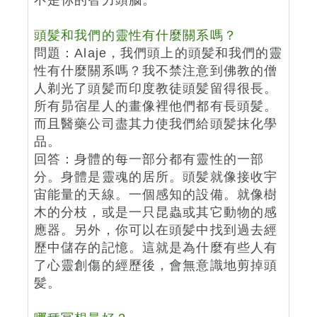
不是你的智力頭腦。
頭髪和我們的靈性有什麼關系嗎？
問題：Alaje，我們頭上的頭
髪
和我們的靈
性有什麼關系嗎？我不禁注意到佛教的僧
人剃光了頭
髪
而印度教徒頭
髪
留得很長。
所有昴宿星人的畫像裡他們都有長頭
髪
。
而且醫藥公司盡其力使我們給頭
髪
抹化學
品。
回答：身體的每一部分都有靈性的一部
分。身體是靈魂的居所。頭
髪
就像接收宇
宙能量的天線。一個感知的設備。就像樹
木的分枝，或是一只昆蟲或其它動物的感
應器。另外，你可以在頭
髪
中找到過去經
歷中儲存的記憶。這就是為什麼有些人有
了心靈創傷的經歷後，會無意識地剪掉頭
髪
。