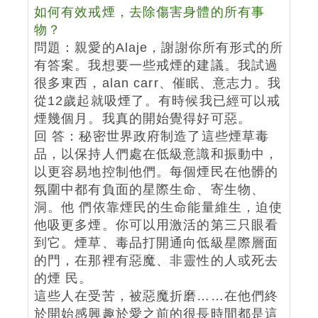
如何有效戒煙，去除傷害身體的所有事
物？
問題：親愛的Alaje，謝謝你所有形式的所
有答案。我想要一些戒煙的建議。我試過
很多東西，alan carr、催眠、意志力。我
從12歲起就吸煙了。有時候我已經可以戒
煙幾個月。我真的開始覺得好可惡。
回 答：秘密世界政府制造了這些煙草毒
品，以保持人們處在低級意識和振動中，
以更容易地控制他們。每個煙民在他髒的
氛圍中都有負面的星際生命、寄生物、
洞。他 們依靠煙民的生命能量維生，迫使
他吸更多煙。你可以用激活的第三只眼看
到它。煙草、毒品打開通向低級星際層面
的門，在那裡有惡魔、非靈性的人或死去
的煙 民。
這些人在受苦，被惡魔折磨……在他們終
於開始感興趣於愛之前的很長時間都是這