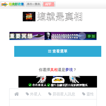
事件一覽表
查看選單
你選擇
真相
還是
夢境
？
外星人
昴宿星人訊息
靈性
成長
[外星人][昴宿星人]Alaje 回答錄7（靈