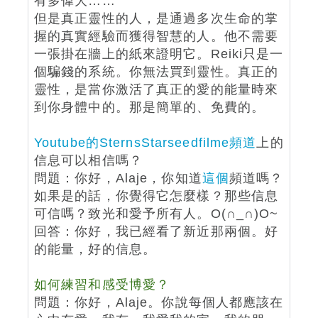
有多偉大……
但是真正靈性的人，是通過多次生命的掌
握的真實經驗而獲得智慧的人。他不需要
一張掛在牆上的紙來證明它。Reiki只是一
個騙錢的系統。你無法買到靈性。真正的
靈性，是當你激活了真正的愛的能量時來
到你身體中的。那是簡單的、免費的。
Youtube的SternsStarseedfilme頻道
上的
信息可以相信嗎？
問題：你好，Alaje，你知道
這個
頻道嗎？
如果是的話，你覺得它怎麼樣？那些信息
可信嗎？致光和愛予所有人。O(∩_∩)O~
回答：你好，我已經看了新近那兩個。好
的能量，好的信息。
如何練習和感受博愛？
問題：你好，Alaje。你說每個人都應該在