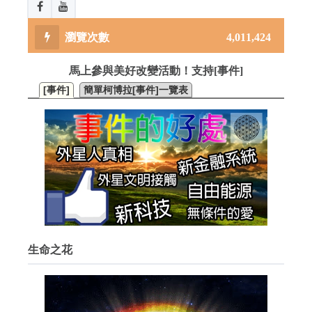
4,011,424
馬上參與美好改變活動！支持[事件]
[事件]
簡單柯博拉[事件]一覽表
生命之花