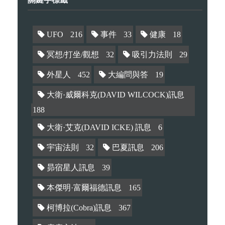
UFO
216
事件
33
健康
18
冥想/打坐/觀想
32
吸引力法則
29
外星人
452
大編問與答
19
大衛·威爾科克(DAVID WILCOCK)訊息
188
大衛·艾克(DAVID ICKE) 訊息
6
宇宙法則
32
巴夏訊息
206
昴宿星人訊息
39
本傑明·富爾福德訊息
165
柯博拉(Cobra)訊息
367