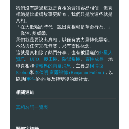
我們沒有講過這就是真相的資訊容易相信，但真
相總是比虛構故事更離奇，我們只是說這些就是
真相。
「在大欺騙的時代，說出真相就是革命行為。」
—喬治. 奧威爾。
我們就是要說出真相，以僅有的力量轉化黑暗。
本站與任何宗教無關，只有靈性概念。
外星人
這就是真相除了熱門分享，也有被隱暪的
資訊
UFO
麥田圈
陰謀集團
靈性成長
、
、
、
、
，地
情報界的內幕消息
柯博拉
球真相和
，主要是
(Cobra)
本傑明·富爾福德 (Benjamin Fulford)
和
，以
事件
協助[
]的推展及轉變後的新社會。
相關連結
真相名詞一覽表
關鍵字標籤