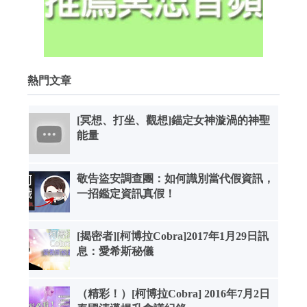
熱門文章
[冥想、打坐、觀想]錨定女神漩渦的神聖
能量
敬告盜安調查團：如何識別當代假資訊，
一招鑑定資訊真假！
[揭密者][柯博拉Cobra]2017年1月29日訊
息：愛希斯秘儀
（精彩！）[柯博拉Cobra] 2016年7月2日