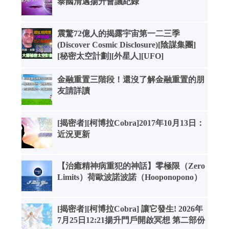
泰國清邁揚升會議紀錄
震驚72億人的揭露宇宙第一二三季
(Discover Cosmic Disclosure)[陰謀集團]
[秘密太空計劃][外星人][UFO]
金融重置三階段！還沒了解金融重置的朋
友請詳讀
[揭密者][柯博拉Cobra]2017年10月13日：
近況更新
【治癒精神病重犯的神話】零極限（Zero
Limits）荷歐波諾波諾（Hooponopono）
[揭密者][柯博拉Cobra] 讓它發生! 2026年
7月25日12:21揚升門戶開啟冥想 第二部份