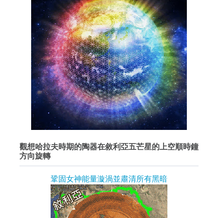
觀想哈拉夫時期的陶器在敘利亞五芒星的上空順時鐘
方向旋轉
鞏固女神能量漩渦並肅清所有黑暗