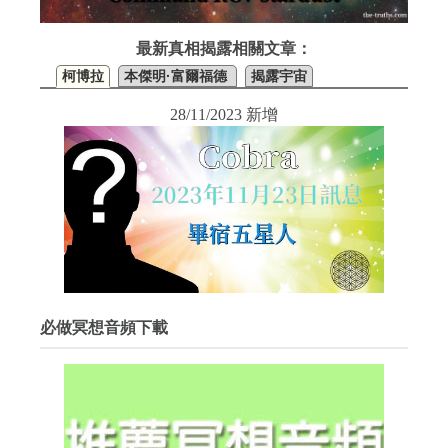
最新真相揭露相關文章：
柯博拉
本傑明·富爾福德
揭露宇宙
28/11/2023 新增
必做冥想音頻下載