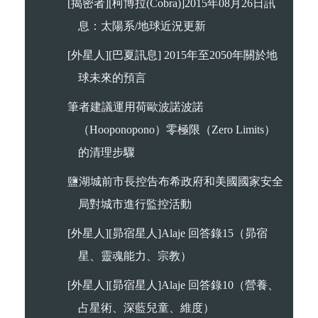
[揭密者][柯博拉(Cobra)]2015年08月26日訊
息：太陽系/地球近況更新
[外星人][巴夏訊息] 2015年至2050年關於地
球未來的預言
筆者建議運用荷歐波諾波諾
（Hooponopono）零極限（Zero Limits）
的清理步驟
鹽湖城前市長控告布希政府和美國國家安全
局對城市進行監控活動
[外星人][昴宿星人]Alaje 回答錄15（昴宿
星、靈魂能力、宗教）
[外星人][昴宿星人]Alaje 回答錄10（營養、
占星術、深藍兒童、維度）