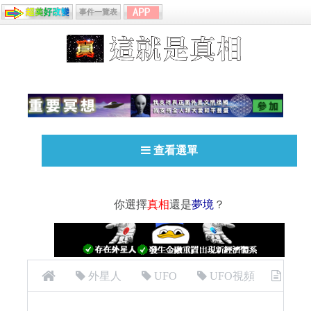
事件一覽表
查看選單
你選擇
真相
還是
夢境
？
外星人
UFO
UFO視頻
[UFO][外星人]2015年6月，UFO排列成三角形停在倫