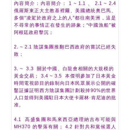
內容簡介：內容簡介： 1 ~ 1.1 、 2.1 ~ 2.4
俄羅斯東正大主教基裡爾、美國總統奧巴馬、
多個“凌駕於政府之上的人”都往南美洲，這是
不尋常的事情正在發生的跡象；“中國漁船”被
阿根廷政府擊沉；
2. ~ 2.1 陰謀集團推翻巴西政府的嘗試已經失
敗；
3. ~ 3.3 關於中國、白龍會相關的大規模的
黃金交易； 3.4 ~ 3.5 本傑明參加了日本黃金
時間電視節目的錄制向日本民眾展示公開的確
鑿証據証明西方陰謀集團計劃殺掉90%的世界
人口並得到美國駐日本大使卡羅林·肯尼迪的批
准。
4.1 高盛集團和馬來西亞總理納吉布可能與
MH370 的擊落有關； 4.2 針對共和黨候選人