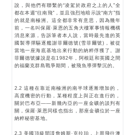
說，與他們有聯繫的“凌駕於政府之上的人”全
都在本週“往南飛”，並且強烈地暗示說“南方”指
的就是南極洲。這全都非常有意思，因為幾年
前，一名叫保羅·萊恩的五角大樓軍事情報機構
消息來源，告訴筆者本人說，當時最先進的英
國製導彈驅逐艦謝菲爾德號(雪菲爾號)，被從
當地一座海底基地出來行動的納粹俘獲了。謝
菲爾德號據說是在1982年，阿根廷和英國之間
的福蘭克群島戰爭期間，被飛魚導彈擊沉的。
2.2 這種在靠近南極洲的南半球逐漸增加的，
高度機密的行動，某種程度上與正在進行的，
關於巴布亞——新幾內亞的一座金礦的談判有
關，保羅·萊恩同樣也指出，那座金礦位於一座
納粹秘密基地。
2.3 美國頂級間諜詹姆斯·克拉珀，上周飛往澳