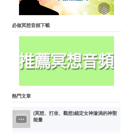
必做冥想音頻下載
熱門文章
[冥想、打坐、觀想]錨定女神漩渦的神聖
能量