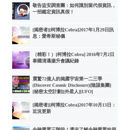
敬告盜安調查團：如何識別當代假資訊，
一招鑑定資訊真假！
[揭密者][柯博拉Cobra]2017年1月29日訊
息：愛希斯秘儀
（精彩！）[柯博拉Cobra] 2016年7月2日
泰國清邁揚升會議紀錄
震驚72億人的揭露宇宙第一二三季
(Discover Cosmic Disclosure)[陰謀集團]
[秘密太空計劃][外星人][UFO]
[揭密者][柯博拉Cobra]2017年10月13日：
近況更新
金融重置三階段！還沒了解金融重置的朋