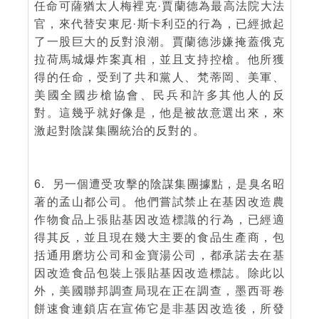
任命可薩猶太人梅裡克·賈蘭德為最高法院大法
官，來代替安東尼·斯卡利亞的行為，已經掀起
了一股巨大的反對浪潮。賈蘭德涉嫌掩蓋俄克
拉荷馬城爆炸案真相，並且支持控槍。他所獲
得的任命，受到了共和黨人、梵蒂岡、美軍、
美國全國步槍協會、民兵和許多其他人的反
對。這幾乎就好像是，他是被故意選出來，來
激起對陰謀集團統治的反對的。
6. 另一個遭受攻擊的陰謀集團據點，是臭名昭
著的孟山都公司。他們嘗試禁止在基因改造農
作物食品上張貼基因改造標識的行為，已經適
得其反，並且現在幾大主要的食品生產商，包
括通用磨坊公司和金寶湯公司，都承諾去在基
因改造食品包裝上張貼基因改造標誌。除此以
外，美國聯邦調查局現在正在調查，墨西哥卷
餅速食連鎖店在宣佈它是非基因改造後，所發