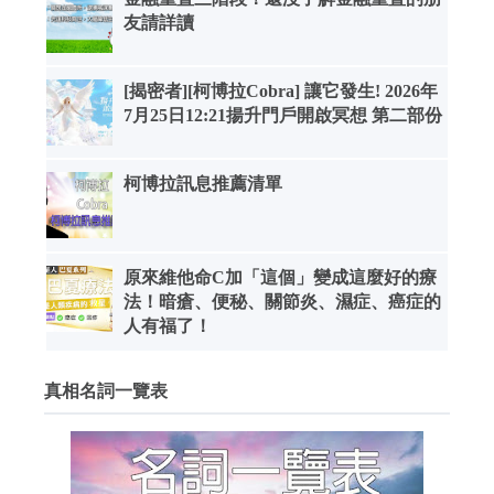
友請詳讀
[揭密者][柯博拉Cobra] 讓它發生! 2026年
7月25日12:21揚升門戶開啟冥想 第二部份
柯博拉訊息推薦清單
原來維他命C加「這個」變成這麼好的療
法！暗瘡、便秘、關節炎、濕症、癌症的
人有福了！
真相名詞一覽表