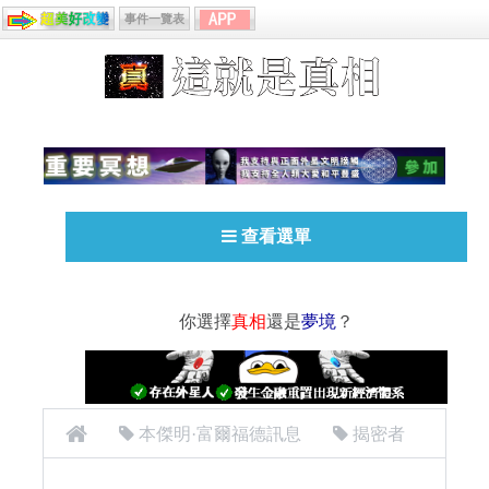
事件一覽表
查看選單
你選擇
真相
還是
夢境
？
本傑明·富爾福德訊息
揭密者
[揭密者][本傑明·富爾福德 Benjamin Fulford]2016