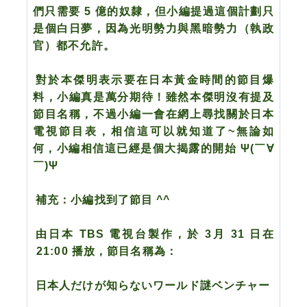
們只需要 5 億的奴隸，但小編提過這個計劃只
是個白日夢，因為光明勢力與黑暗勢力（執政
官）都不允許。
對於本傑明表示要在日本黃金時間的節目爆
料，小編真是萬分期待！雖然本傑明沒有提及
節目名稱，不過小編一會在網上尋找關於日本
電視節目表，相信這可以就知道了~無論如
何，小編相信這已經是個大揭露的開始 Ψ(￣∀
￣)Ψ
補充：小編找到了節目 ^^
由日本 TBS 電視台製作，於 3月 31 日在
21:00 播放，節目名稱為：
日本人だけが知らないワールド謎ベンチャー