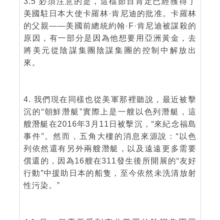
3.5 必須注意的是，這檔節目肯定已經獲得了
美國駐日本大使卡羅林·肯尼迪的批准。卡羅林
的父親——美國前總統約翰·F·肯尼迪被謀殺的
原因，有一部分是因為他想要用亞洲黃金，去
將美元從陰謀集團陰謀集團的控制中解放出
來。
4. 我們現在同樣也從美軍那裡聽說，最近被擊
沉的“朝鮮潛艇”實際上是一艘以色列潛艇，這
艘潛艇在2016年3月11日被擊沉，“來紀念福島
事件”。然而，五角大樓的消息來源說：“以色
列依然還有另外兩艘潛艇，以及遠遠更多需要
償還的，因為16艘在311發生後所開展的“友好
行動”中援助日本的船隻，至今依然未洗清放射
性污染。”