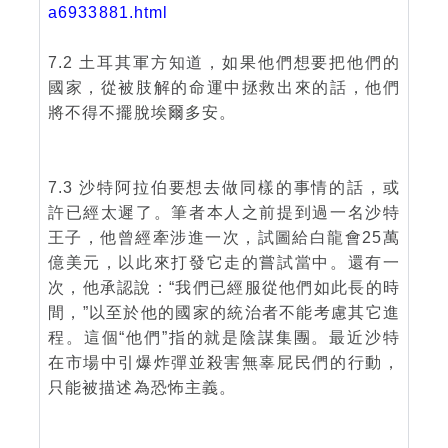
a6933881.html
7.2 土耳其軍方知道，如果他們想要把他們的
國家，從被肢解的命運中拯救出來的話，他們
將不得不擺脫埃爾多安。
7.3 沙特阿拉伯要想去做同樣的事情的話，或
許已經太遲了。筆者本人之前提到過一名沙特
王子，他曾經牽涉進一次，試圖給白龍會25萬
億美元，以此來打發它走的嘗試當中。還有一
次，他承認說：“我們已經服從他們如此長的時
間，”以至於他的國家的統治者不能考慮其它進
程。這個“他們”指的就是陰謀集團。最近沙特
在市場中引爆炸彈並殺害無辜屁民們的行動，
只能被描述為恐怖主義。