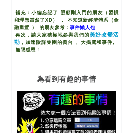
補充：小編忘
記了
照
顧剛入門的朋友（習慣
和理想當然了XD）
，
不知道新經濟體系（金
融重置
）
的朋友參考：
事件懶人包
美好改變活
再次，請大家積極地參與我們的
動
，加速陰謀集團的倒台
、大揭露和事件。
無限感恩！
為看到有趣的事情