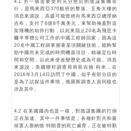
4.1 另一個需要受到充分懲罰的陰謀集團罪
行，是馬來西亞370航班的擊落。五角大樓的
消息來源說，高盛可能曾經向馬來西亞總理納
吉布，支付了6億8千萬美元，來幫助掩蓋對這
架飛機的劫持行動，以此來阻止20名為飛思卡
爾半導體公司工作的中國工程師回家，因為這
20名中國工程師掌握著某項關鍵技術，能夠幫
助中國尚未完成的時間機器項目，精確定位時
間和空間，以此來使改變歷史成為可能。消息
來源說，美國聯邦調查局局長吉姆·科米，在
2016年3月14日訪問了中國，似乎有部分目的
是為了試探這件事情，俄羅斯調查人員同樣也
涉及其中。
4.2 在美國國內也是一樣，對陰謀集團的打倒
正在加速。其中一件事情是，各種針對共和黨
候選人唐納德·特朗普的死亡威脅，正在被特勤