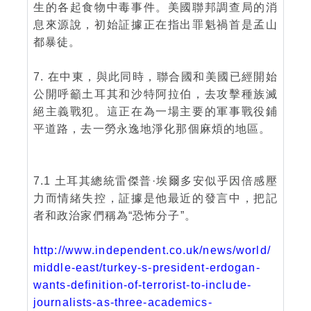
生的各起食物中毒事件。美國聯邦調查局的消
息來源說，初始証據正在指出罪魁禍首是孟山
都暴徒。
7. 在中東，與此同時，聯合國和美國已經開始
公開呼籲土耳其和沙特阿拉伯，去攻擊種族滅
絕主義戰犯。這正在為一場主要的軍事戰役鋪
平道路，去一勞永逸地淨化那個麻煩的地區。
7.1 土耳其總統雷傑普·埃爾多安似乎因倍感壓
力而情緒失控，証據是他最近的發言中，把記
者和政治家們稱為“恐怖分子”。
http://www.independent.co.uk/news/world/
middle-east/turkey-s-president-erdogan-
wants-definition-of-terrorist-to-include-
journalists-as-three-academics-