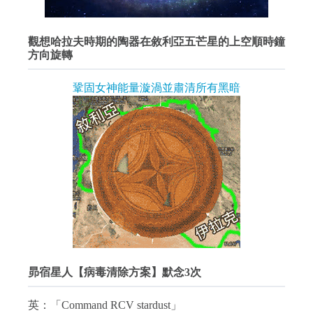
觀想哈拉夫時期的陶器在敘利亞五芒星的上空順時鐘
方向旋轉
鞏固女神能量漩渦並肅清所有黑暗
昴宿星人【病毒清除方案】默念3次
英：「Command RCV stardust」