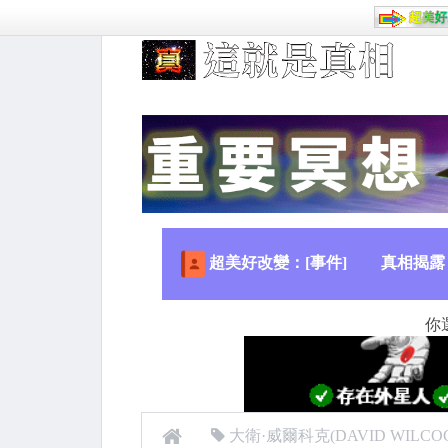
超美好改變：[事件]
真相揭露
你
大衛·威爾科克(DAVID WILCO