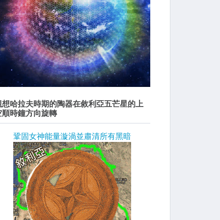
觀想哈拉夫時期的陶器在敘利亞五芒星的上
空順時鐘方向旋轉
鞏固女神能量漩渦並肅清所有黑暗