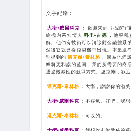
文字紀錄：
大衛•威爾科克
： 歡迎來到《揭露宇
終極內幕知情人
科里•古德
，他聲稱
解。他們有技術可以消除對金融體系
然後它就會從複製機中出現。本集還
別提到的
邁克爾•泰林格
。因為他們
幅將更和諧的藍圖，我們所需要的商
通過毀滅性的競爭方式。邁克爾，歡
邁克爾•泰林格
：大衛，謝謝你的溢美
大衛•威爾科克
：不客氣。好吧，我想
邁克爾•泰林格
：可以的。
大衛•威爾科克
：我想吹走你散佈的這