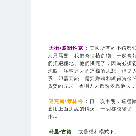
大衛•威爾科克
：美國所有的小孩都
人只需要…我們會種植食物，一起會
們拒絕種地。他們餓死了，因為必須
洗腦、灌輸進去的這樣的思想。但是
系，即需要錢，需要賺錢和獲得資金
貪婪的方式，否則人人都想依靠他人
邁克爾•泰林格
：再一次申明，這種
適用上面所說的情況，一切都改變了
作…
科里•古德
：或是權利模式下。