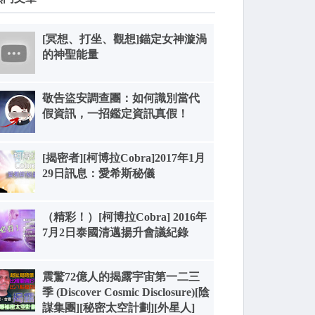
[冥想、打坐、觀想]錨定女神漩渦
的神聖能量
敬告盜安調查團：如何識別當代
假資訊，一招鑑定資訊真假！
[揭密者][柯博拉Cobra]2017年1月
29日訊息：愛希斯秘儀
（精彩！）[柯博拉Cobra] 2016年
7月2日泰國清邁揚升會議紀錄
震驚72億人的揭露宇宙第一二三
季 (Discover Cosmic Disclosure)[陰
謀集團][秘密太空計劃][外星人]