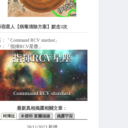
昴宿星人【病毒清除方案】默念3次
：「Command RCV stardust」
中：「指揮RCV星塵」
最新真相揭露相關文章：
柯博拉
本傑明·富爾福德
揭露宇宙
28/11/2023 新增