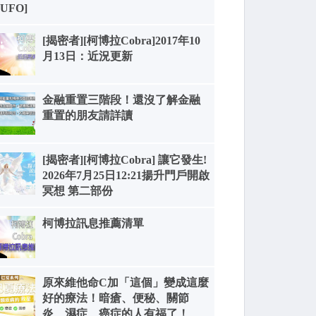
[UFO]
[揭密者][柯博拉Cobra]2017年10
月13日：近況更新
金融重置三階段！還沒了解金融
重置的朋友請詳讀
[揭密者][柯博拉Cobra] 讓它發生!
2026年7月25日12:21揚升門戶開啟
冥想 第二部份
柯博拉訊息推薦清單
原來維他命C加「這個」變成這麼
好的療法！暗瘡、便秘、關節
炎、濕症、癌症的人有福了！