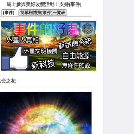
馬上參與美好改變活動！支持[事件]
[事件]
簡單柯博拉[事件]一覽表
生命之花