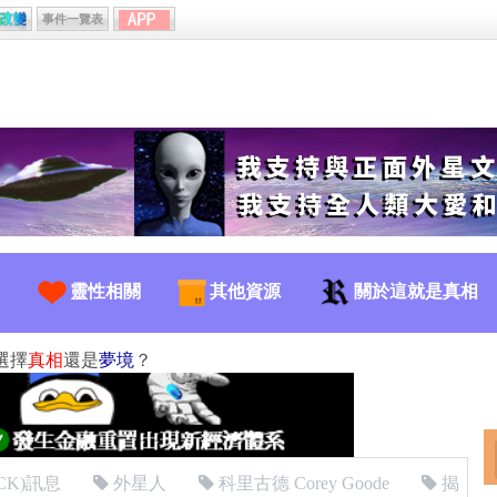
事件一覽表
靈性相關
其他資源
關於這就是真相
選擇
真相
還是
夢境
？
CK)訊息
外星人
科里古德 Corey Goode
揭