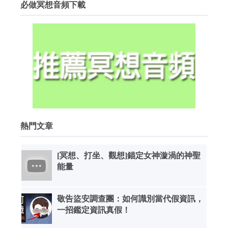
必做冥想音頻下載
熱門文章
[冥想、打坐、觀想]錨定女神漩渦的神聖
能量
敬告盜安調查團：如何識別當代假資訊，
一招鑑定資訊真假！