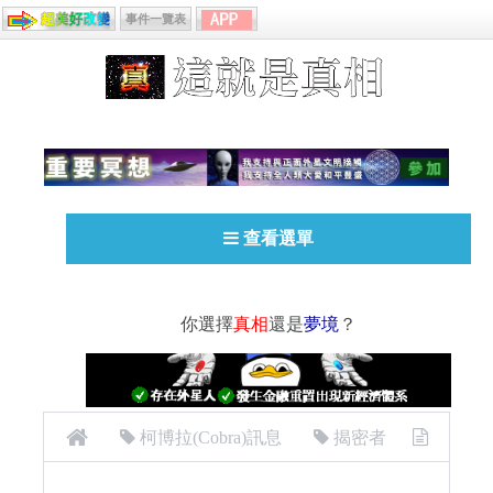
事件一覽表
查看選單
你選擇
真相
還是
夢境
？
柯博拉(Cobra)訊息
揭密者
[揭密者][柯博拉(Cobra)]2016年3月26日訊息：近況更