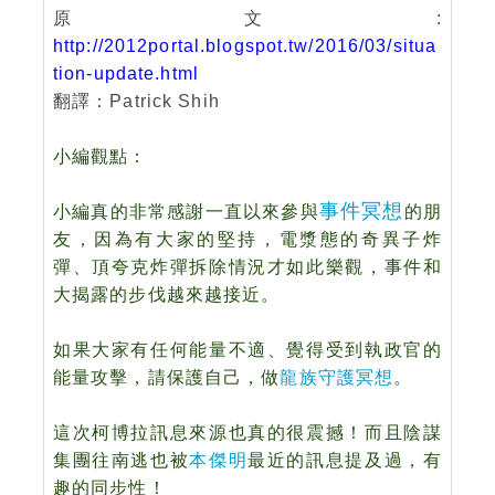
原文:
http://2012portal.blogspot.tw/2016/03/situa
tion-update.html
翻譯：Patrick Shih
小編觀點：
事件冥想
小編真的非常感謝一直以來參與
的朋
友，因為有大家的堅持，電漿態的奇異子炸
彈、頂夸克炸彈拆除情況才如此樂觀，事件和
大揭露的步伐越來越接近。
如果大家有任何能量不適、覺得受到執政官的
能量攻擊，請保護自己，做
龍族守護冥想
。
這次柯博拉訊息來源也真的很震撼！而且陰謀
集團往南逃也被
本傑明
最近的訊息提及過，有
趣的同步性！