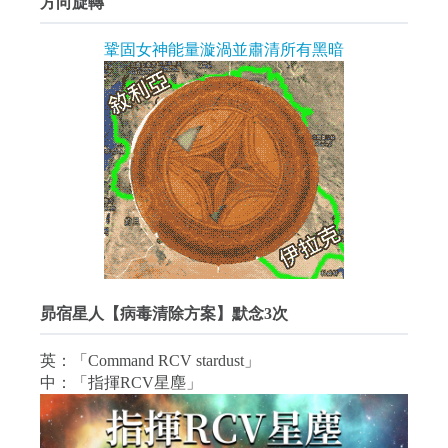
方向旋轉
鞏固女神能量漩渦並肅清所有黑暗
昴宿星人【病毒清除方案】默念3次
英：「Command RCV stardust」
中：「指揮RCV星塵」