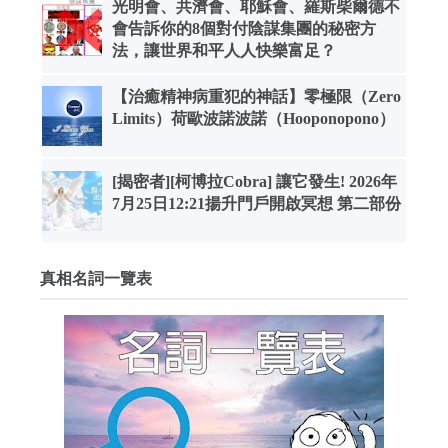
光明會、共濟會、耶穌會、羅斯柴爾德不
會告訴你的8個對付陰謀集團的秘密方
法，讓世界和平人人快樂富足？
【治癒精神病重犯的神話】零極限（Zero
Limits）荷歐波諾波諾（Hooponopono）
[揭密者][柯博拉Cobra] 讓它發生! 2026年
7月25日12:21揚升門戶開啟冥想 第二部份
真相名詞一覽表