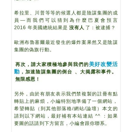
希拉里、川普等等的候選人
都是
陰謀集團的成
員—而我們可以猜到
為什麼巴夏會預言
2016 年美國總統
結果
是
沒有人
了
：被逮捕？
歐洲布魯塞爾最近發生的爆炸案果然又是陰謀
集團的偽旗行動。
美好改變活
再次，請大家積極地參與我們的
動
，加速陰謀集團的倒台
、大揭露和事件。
無限感恩！
另外，由於有朋友表示我們禁複製的註冊有點
轉貼
上的麻煩，小編特別地準備了一個網站，
希望轉貼（到其他部落格/網站/論壇）本文的
請到以下網站，最好補有本站連結 ^^
：如果
要圖的話請到下方
留言，小編會跟你聯系。