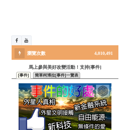
4,010,491
馬上參與美好改變活動！支持[事件]
[事件]
簡單柯博拉[事件]一覽表