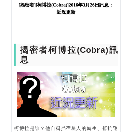
新
[揭密者][柯博拉(Cobra)]2016年3月26日訊息：
近況更新
揭密者柯博拉(Cobra)訊
息
柯博拉是誰？他自稱昴宿星人的轉生、抵抗運