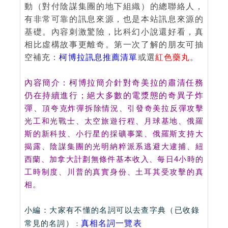
動（對付陰謀集團的地下組織）的總聯絡人，
有非常可靠的訊息來源，也是本站訊息來源的
基礎。內容刺激驚險，比科幻小說還好看，真
相比虛構故事更離奇。第一次了解的朋友可抽
空補充：
柯博拉訊息推薦清單
或選
紅色藥丸
。
內容簡介：柯博拉簡介針對奇美拉的肅清任務
仍在持續進行；絕大多數的電漿態的奇異子炸
彈
、
頂夸克炸彈
拆
除情況、
引發奇美拉
反彈攻擊
光工和光戰士、
太空旅遊行程
、
月球基地
、
俄羅
斯的新科技
、
小行星的採礦事業
、俄羅斯支持大
揭露、
陰謀集團的光明納粹派系
逃避大逮捕
、
紐
西蘭
、
加拿大
計劃無條件基本收
入
、
每日4小時的
工時制度
、
川普
的真實身份、
土耳其
受
攻擊
的真
相。
小編：大家有不懂的名詞可以去查字典（已收錄
常見的名詞）
真相名詞一覽表
：