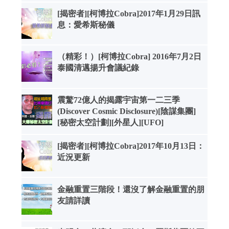
[揭密者][柯博拉Cobra]2017年1月29日訊
息：愛希斯秘儀
（精彩！）[柯博拉Cobra] 2016年7月2日
泰國清邁揚升會議紀錄
震驚72億人的揭露宇宙第一二三季
(Discover Cosmic Disclosure)[陰謀集團]
[秘密太空計劃][外星人][UFO]
[揭密者][柯博拉Cobra]2017年10月13日：
近況更新
金融重置三階段！還沒了解金融重置的朋
友請詳讀