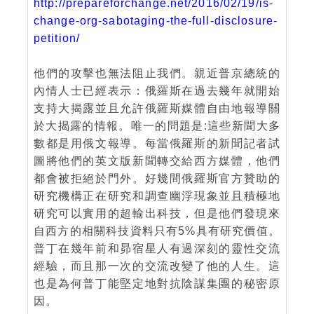
http://prepareforchange.net/2016/02/19/is-
change-org-sabotaging-the-full-disclosure-
petition/
他們的攻擊也無法阻止我們。親近普京總統的
內情人士已經表示：俄羅斯在過去幾年就開始
支持大揭露並且允許俄羅斯媒體自由地報導關
於大揭露的情報。唯一的問題是:這些新聞大多
數都是用俄文報導。每當俄羅斯的新聞記者試
圖將他們的英文版新聞轉交給西方媒體，他們
都會被拒絕於門外。好幾間俄羅斯官方贊助的
研究機構正在研究和調查幽浮現象並且積極地
研究可以實用的超輸出科技，但是他們發現來
自西方的相關科技資料只有5%具有研究價值。
普丁在幾年前和昴宿星人有過深刻的靈性交流
經驗，而且那一次的交流改變了他的人生。這
也是為何普丁能堅定地對抗陰謀集團的秘密原
因。