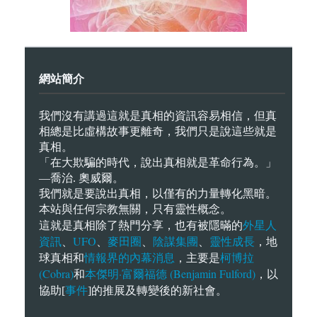
網站簡介
我們沒有講過這就是真相的資訊容易相信，但真
相總是比虛構故事更離奇，我們只是說這些就是
真相。
「在大欺騙的時代，說出真相就是革命行為。」
—喬治. 奧威爾。
我們就是要說出真相，以僅有的力量轉化黑暗。
本站與任何宗教無關，只有靈性概念。
外星人
這就是真相除了熱門分享，也有被隱暪的
資訊
UFO
麥田圈
陰謀集團
靈性成長
、
、
、
、
，地
情報界的內幕消息
柯博拉
球真相和
，主要是
(Cobra)
本傑明·富爾福德 (Benjamin Fulford)
和
，以
事件
協助[
]的推展及轉變後的新社會。