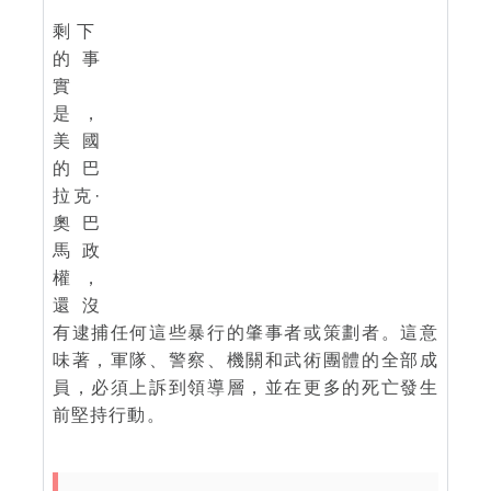
剩下
的事
實
是，
美國
的巴
拉克·
奧巴
馬政
權，
還沒
有逮捕任何這些暴行的肇事者或策劃者。這意
味著，軍隊、警察、機關和武術團體的全部成
員，必須上訴到領導層，並在更多的死亡發生
前堅持行動。