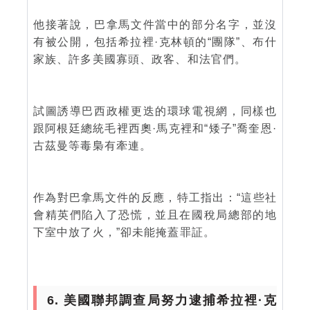
他接著說，巴拿馬文件當中的部分名字，並沒
有被公開，包括希拉裡·克林頓的“團隊”、布什
家族、許多美國寡頭、政客、和法官們。
試圖誘導巴西政權更迭的環球電視網，同樣也
跟阿根廷總統毛裡西奧·馬克裡和“矮子”喬奎恩·
古茲曼等毒梟有牽連。
作為對巴拿馬文件的反應，特工指出：“這些社
會精英們陷入了恐慌，並且在國稅局總部的地
下室中放了火，”卻未能掩蓋罪証。
6. 美國聯邦調查局努力逮捕希拉裡·克