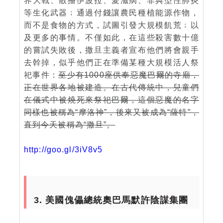
界大戰、散播伊波拉、愛滋病、非典型性肺炎
等生化武器﹔通過付錢讓農民種植能源作物，
而不是食物的方式，試圖引發大規模飢荒﹔以
及更多的事情。不僅如此，在這些殺害數十億
的嘗試失敗後，撒旦主義者宣布他們將會親手
去幹掉，似乎他們正在準備某種大規模活人祭
祀事件：
至少有1000座供奉惡魔巴爾的寺廟，
正在世界各地被建造。在古代傳統中，兒童們
在儀式中被燒死來祭祀巴爾，這個惡魔的名字
同樣也被稱為“摩洛神”，後來又被成為“薩特”，
直到今天被稱為“撒旦”。
http://goo.gl/3iV8v5
3. 美國傀儡總統奧巴馬默許陰謀集團