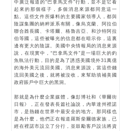
中廣泛報道的“巴拿馬文件”行動，並不是它看
起來的那個樣子，多個消息來源都同意這一
點。這些文件所爆料的主要國家領導人，都與
陰謀集團的納粹派系有關，像烏克蘭、阿拉伯
聯合酋長國、卡塔爾、格魯吉亞、和沙特阿拉
伯等國，這些被曝光的信息都在暗示你，這裏
邊有更大的陰謀。美國中央情報局的消息來源
說，在現實中，“巴拿馬文件”是一場巨大的釣
魚執法行動，目的是為了誘惑美國境外31萬億
的海外美元流回美國。消息來源說，當這些錢
流回美國之後，就將被沒收，來幫助填補美國
政府賬戶中巨大的黑洞。
那就是為什麼企業媒體，像彭博社和《華爾街
日報》，正在發表長篇社論說，內華達州裡諾
市，是熱錢在世界中最安全的地方。那同樣也
是為什麼，他們正在報道羅斯柴爾德家族，已
經在裡諾市設立了分行，並鼓勵客戶設法將資