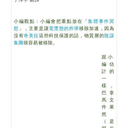
小編觀點：小編會把重點放在「
集體事件冥
想
」，主要是讓
電漿態的炸彈
移除加速，因為
沒有
奇美拉
這些科技保護的話，物質層的
陰謀
集團
很容易被移除。
跟小
編估
計的
一
樣，
巴拿
馬文
件果
然
（是