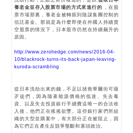
養老金並存入股票市場的方式來進行的
，在股
票市場那裏，養老金被轉賬到陰謀集團控制的
信託基金。那就是為什麼即便在外國人持續賣
空股票的情況下，日本股市仍然在持續飆升的
原因。
http://www.zerohedge.com/news/2016-04-
10/blackrock-turns-its-back-japan-leaving-
kuroda-scrambling
從日本洗劫出來的錢，不足以拯救華爾街可薩
歹徒們，因為隨著能源價格的低迷、失去毒
資、以及失去投資銀行手續費這唯一的合法收
入後，他們正在搖搖欲墜。這些銀行家們所組
織的大型並購案中，有大部分正在被阻止，因
為它們正在產生反競爭壟斷和寡頭政治。