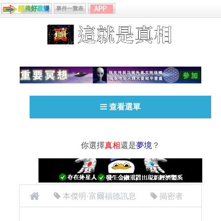
事件一覽表
查看選單
你選擇
真相
還是
夢境
？
本傑明·富爾福德訊息
揭密者
[揭密者][本傑明·富爾福德 Benjamin Fulford]2016