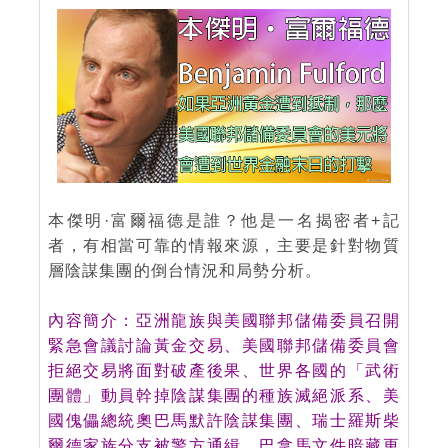
本傑明·富爾福德是誰？他是一名揭密者+記
者，有相當可靠的情報來源，主要是針對物質
層陰謀集團的倒台情況和局勢分析。
內容簡介：亞洲龍族與美國聯邦儲備委員召開
緊急會議討論黃金交易、美國聯邦儲備委員會
拒絕交易將面對破產後果、世界各國的「武術
團體」動員幹掉陰謀集團的種族滅絕派系、美
國傀儡總統奧巴馬默許陰謀集團、瑞士羅斯柴
爾德家族分支被警方通緝、巴拿馬文件暗藏更