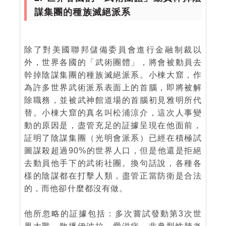
謀集團的種族滅絕派系
除了對美國聯邦儲備委員會進行金融制裁以
外，世界各國的「武術團體」，將會被動員去
幹掉陰謀集團的種族滅絕派系。小棟大窟，作
為許多世界武術派系表面上的首腦，即將被解
除職務，並被武神館道場的首腦初見雅明所代
替。小棟大窟的真名叫松浦涼介，這次人事變
動的原因是，盡管充足的証據呈現在他面前，
証明了陰謀集團（光明會派系）已經在積極試
圖謀殺超過90%的世界人口，但是他還是拒絕
去動員他手下的武術社團。換句話說，各種各
樣的陰謀都在打擊人類，盡管正當防衛是合法
的，而他卻什麼都沒有做。
他所忽略的証據包括：多次嘗試發動第3次世