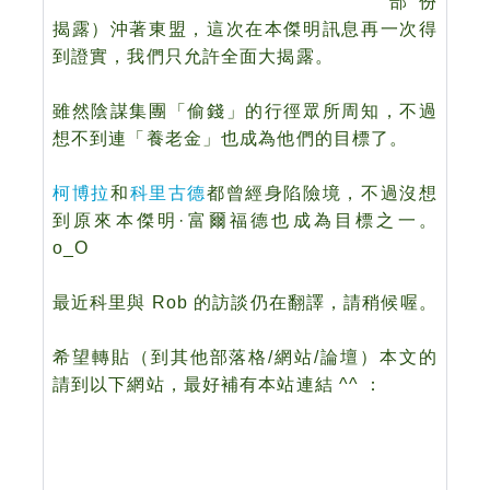
部份
揭露）沖著東盟，這次在本傑明訊息再一次得
到證實，我們只允許全面大揭露。
雖然陰謀集團「偷錢」的行徑眾所周知，不過
想不到連「養老金」也成為他們的目標了。
柯博拉
和
科里古德
都曾經身陷
險境
，不過沒想
到原來本傑明·富爾福德也成為目標之一。
o_O
最近科里與 Rob 的訪談仍在翻譯，請稍候喔。
希望轉貼（到其他部落格/網站/論壇）本文的
請到以下網站，最好補有本站連結 ^^
：