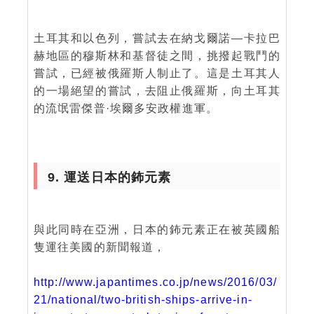
土耳其和以色列，嘗試去在納戈爾諾—卡拉巴
赫地區的穆斯林和基督徒之間，挑撥起戰鬥的
嘗試，已經被俄羅斯人制止了。這是土耳其人
的一場絕望的嘗試，去阻止俄羅斯，向土耳其
的流氓雷傑普·埃爾多安政權進軍。
9. 運送日本的鈽元素
與此同時在亞洲，日本的鈽元素正在被英國船
隻運往美國的新聞報道，
http://www.japantimes.co.jp/news/2016/03/
21/national/two-british-ships-arrive-in-