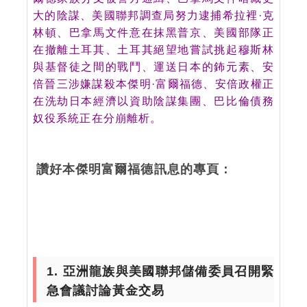
大的陰謀、美國聯邦調查局努力逮捕希拉裡·克
林頓、巴拿馬文件意在抹黑普京、美國部隊正
在撤離土耳其、土耳其絕望地嘗試挑起穆斯林
與基督徒之間的戰鬥、運送日本的鈽元素、安
倍晉三涉嫌謀殺本傑明·富爾福德、安倍政權正
在洗劫日本經濟以資助陰謀集團、巴比倫債務
奴役系統正在分崩離析。
讚好本傑明富爾福德訊息的專頁：
1. 亞洲龍族與美國聯邦儲備委員召開緊
急會議討論黃金交易