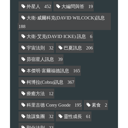
外星人
452
大編問與答
19
大衛·威爾科克(DAVID WILCOCK)訊息
188
大衛·艾克(DAVID ICKE) 訊息
6
宇宙法則
32
巴夏訊息
206
昴宿星人訊息
39
本傑明·富爾福德訊息
165
柯博拉(Cobra)訊息
367
療癒方法
12
科里古德 Corey Goode
195
素食
2
陰謀集團
32
靈性成長
61
顯化法則
33