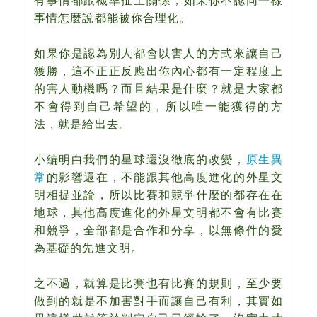
有事情都跟機率扯上關係，
如果你不認同一樣
事情怎麼說都能被你合理化。
如果你是認為別人都會以害人的方式來讓自己
獲勝，這不正正反應出你內心都有一定程度上
的害人動機嗎？而且結果是什麼？就是大家都
不會得到自己希望的，所以唯一能獲得的方
法，就是給出去。
小編明白我們的星球還沒徹底的改變，
原生異
常
的影響還在，
不能跟其他高度進化的外星文
明相提並論，
所以比賽和競爭什麼的都存在在
地球，其他高度進化的
外星文
明都不會有比賽
和競爭，全部都是
合作
和分享，以無條件的愛
為基礎的先進文明。
之不過，就算是比賽也有比賽的規則，至少要
做到的就
是不
加
害對手
而讓自己有利，其實如