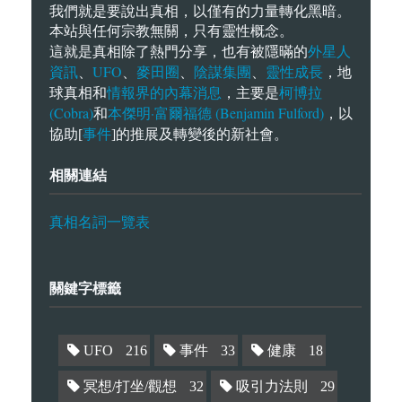
我們就是要說出真相，以僅有的力量轉化黑暗。
本站與任何宗教無關，只有靈性概念。
外星人
這就是真相除了熱門分享，也有被隱暪的
資訊
UFO
麥田圈
陰謀集團
靈性成長
、
、
、
、
，地
情報界的內幕消息
柯博拉
球真相和
，主要是
(Cobra)
本傑明·富爾福德 (Benjamin Fulford)
和
，以
事件
協助[
]的推展及轉變後的新社會。
相關連結
真相名詞一覽表
關鍵字標籤
UFO
216
事件
33
健康
18
冥想/打坐/觀想
32
吸引力法則
29