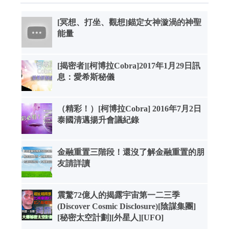
[冥想、打坐、觀想]錨定女神漩渦的神聖
能量
[揭密者][柯博拉Cobra]2017年1月29日訊
息：愛希斯秘儀
（精彩！）[柯博拉Cobra] 2016年7月2日
泰國清邁揚升會議紀錄
金融重置三階段！還沒了解金融重置的朋
友請詳讀
震驚72億人的揭露宇宙第一二三季
(Discover Cosmic Disclosure)[陰謀集團]
[秘密太空計劃][外星人][UFO]