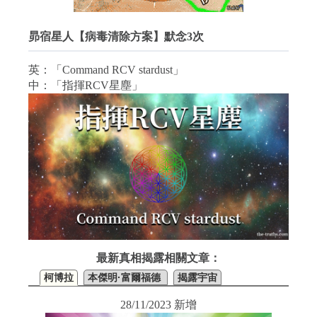
昴宿星人【病毒清除方案】默念3次
英：「Command RCV stardust」
中：「指揮RCV星塵」
最新真相揭露相關文章：
柯博拉
本傑明·富爾福德
揭露宇宙
28/11/2023 新增