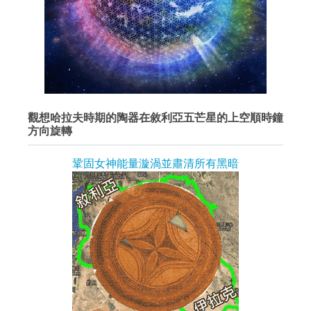
觀想哈拉夫時期的陶器在敘利亞五芒星的上空順時鐘
方向旋轉
鞏固女神能量漩渦並肅清所有黑暗