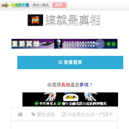
事件一覽表
查看選單
你選擇
真相
還是
夢境
？
靈性成長
50名學生在這一門課中
進入一個充滿氣球的房間，居然是為了做這件事！