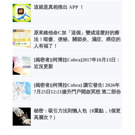
這就是真相推出 APP ！
原來維他命C加「這個」變成這麼好的療
法！暗瘡、便秘、關節炎、濕症、癌症的
人有福了！
[揭密者][柯博拉Cobra]2017年10月13日：
近況更新
[揭密者][柯博拉Cobra] 讓它發生! 2026年
7月25日12:21揚升門戶開啟冥想 第二部份
秘密：吸引力法則懶人包（8重點，1個更
高層次？）