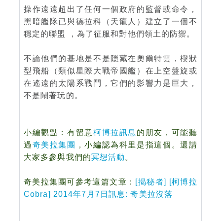
操作遠遠超出了任何一個政府的監督或命令，
黑暗艦隊已與德拉科（天龍人）建立了一個不
穩定的聯盟 ，為了征服和對他們領土的防禦。
不論他們的基地是不是隱藏在奧爾特雲，楔狀
型飛船（類似星際大戰帝國艦）在上空盤旋或
在遙遠的太陽系戰鬥，它們的影響力是巨大，
不是鬧著玩的。
小編觀點：有留意
柯博拉訊息
的朋友，可能聽
過
奇美拉集團
，小編認為科里是指這個
。還請
大
家多參與我們的
冥想活動
。
奇美拉集團可參考這篇文章：
[揭秘者] [柯博拉
Cobra] 2014年7月7日訊息: 奇美拉沒落