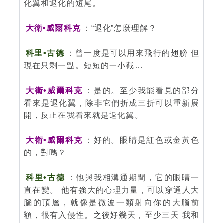
化翼和退化的短尾。
大衛•威爾科克
：“退化”怎麼理解？
科里•古德
：曾一度是可以用來飛行的翅膀 但
現在只剩一點。短短的一小截…
大衛•威爾科克
：是的。至少我能看見的部分
看來是退化翼，除非它們折成三折可以重新展
開，反正在我看來就是退化翼。
大衛•威爾科克
：好的。眼睛是紅色或金黃色
的，對嗎？
科里•古德
：他與我相溝通期間，它的眼睛一
直在變。 他有強大的心理力量，可以穿通人大
腦的頂層，就像是微波一類射向你的大腦前
額，很有入侵性。之後好幾天，至少三天 我和