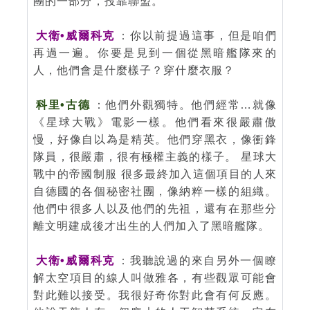
團的一部分，投靠聯盟。
大衛•威爾科克
：你以前提過這事，但是咱們
再過一遍。你要是見到一個從黑暗艦隊來的
人，他們會是什麼樣子？穿什麼衣服？
科里•古德
：他們外觀獨特。他們經常…就像
《星球大戰》電影一樣。他們看來很嚴肅傲
慢，好像自以為是精英。他們穿黑衣，像衝鋒
隊員，很嚴肅，很有極權主義的樣子。 星球大
戰中的帝國制服 很多最終加入這個項目的人來
自德國的各個秘密社團，像納粹一樣的組織。
他們中很多人以及他們的先祖，還有在那些分
離文明建成後才出生的人們加入了黑暗艦隊。
大衛•威爾科克
：我聽說過的來自另外一個瞭
解太空項目的線人叫做雅各，有些觀眾可能會
對此難以接受。我很好奇你對此會有何反應。