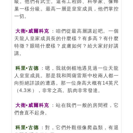
級。他們有武士。還有工程師、科學家、像蜂
巢一樣分級。最高一層是皇室成員，他們掌控
一切。
大衛•威爾科克
：咱們從最高層講起吧。一個
天龍人皇家成員長的什麼樣？有多高？有什麼
特徵？眼睛什麼樣？皮膚如何？給大家好好講
講。
科里•古德
：嗯，我就倒楣地遇見過一位天龍
人皇室成員。那是我和岡薩雷斯中校兩人都一
向拒絕詳談的遭遇。那一位身高大概有14英尺
（4.3米），非常之高。肌肉非常發達。
大衛•威爾科克
：站在我們一般的房間裡，它
們會直不起身。
科里•古德
：對，它們外觀很像爬蟲類，有退