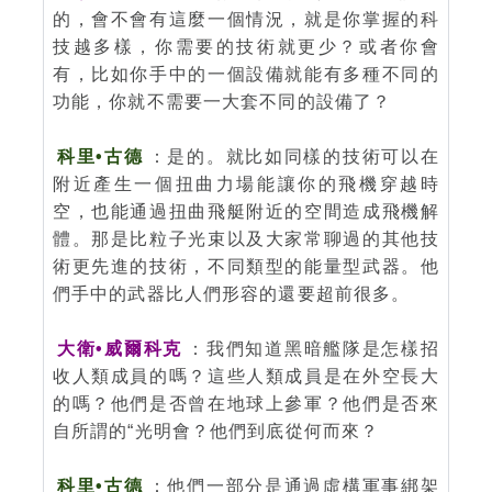
的，會不會有這麼一個情況，就是你掌握的科
技越多樣，你需要的技術就更少？或者你會
有，比如你手中的一個設備就能有多種不同的
功能，你就不需要一大套不同的設備了？
科里•古德
：是的。就比如同樣的技術可以在
附近產生一個扭曲力場能讓你的飛機穿越時
空，也能通過扭曲飛艇附近的空間造成飛機解
體。那是比粒子光束以及大家常聊過的其他技
術更先進的技術，不同類型的能量型武器。他
們手中的武器比人們形容的還要超前很多。
大衛•威爾科克
：我們知道黑暗艦隊是怎樣招
收人類成員的嗎？這些人類成員是在外空長大
的嗎？他們是否曾在地球上參軍？他們是否來
自所謂的“光明會？他們到底從何而來？
科里•古德
：他們一部分是通過虛構軍事綁架