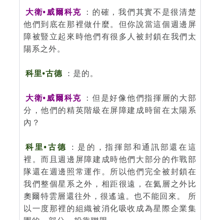
大衛•威爾科克
：的確，我們其實不是很清楚
他們到底在那裡做什麼。但你說當這個週邊屏
障被豎立起來時他們有很多人被封鎖在我們太
陽系之外。
科里•古德
：是的。
大衛•威爾科克
：但是好像他們指揮層的大部
分，他們的精英階級在屏障建成時留在太陽系
內？
科里•古德
：是的，指揮部和通訊部還在這
裡。而且週邊屏障建成時他們大部分的作戰部
隊還在週邊照常運作。所以他們完全被封鎖在
我們整個星系之外，相距很遠，在氦層之外比
奧爾特雲層還往外，很遙遠。也不能回來。 所
以一度那裡的組織被消化吸收成為星際企業集