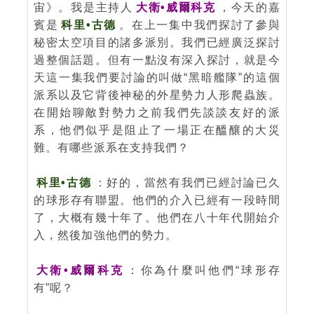
宙》。我是主持人
大衛•威爾科克
，今天的嘉
賓是
科里•古德
。在上一集中我們探討了參與
秘密太空項目的諸多派別。我們已經廣泛探討
過整個話題。但有一點沒有深入探討，就是今
天這一集我們要討論的叫做“黑暗艦隊”的這個
派系以及它背後神秘的外星勢力人形爬蟲族。
在開始聊敵對勢力之前我們先談談友好的派
系，他們似乎是阻止了一場正在醞釀的大災
難。有哪些派系在支持我們？
科里•古德
：好的，當然有我們已經討論已久
的球形存有聯盟。他們的介入已經有一段時間
了，大概有幾十年了。他們在八十年代開始介
入，然後加強他們的勢力。
大衛•威爾科克
：你為什麼叫他們“球形存
有”呢？