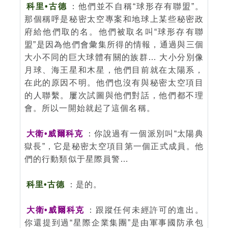
科里•古德
：他們並不自稱“球形存有聯盟”。
那個稱呼是秘密太空專案和地球上某些秘密政
府給他們取的名。他們被取名叫“球形存有聯
盟”是因為他們會彙集所得的情報，通過與三個
大小不同的巨大球體有關的族群… 大小分別像
月球、海王星和木星，他們目前就在太陽系，
在此的原因不明。他們也沒有與秘密太空項目
的人聯繫。屢次試圖與他們對話，他們都不理
會。所以一開始就起了這個名稱。
大衛•威爾科克
：你說過有一個派別叫“太陽典
獄長”，它是秘密太空項目第一個正式成員。他
們的行動類似于星際員警…
科里•古德
：是的。
大衛•威爾科克
：跟蹤任何未經許可的進出。
你還提到過“星際企業集團”是由軍事國防承包