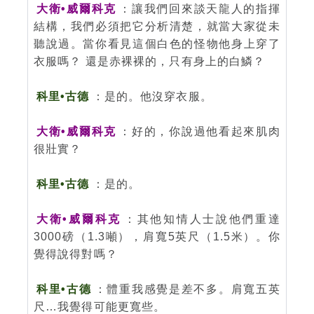
大衛•威爾科克
：讓我們回來談天龍人的指揮
結構，我們必須把它分析清楚，就當大家從未
聽說過。當你看見這個白色的怪物他身上穿了
衣服嗎？ 還是赤裸裸的，只有身上的白鱗？
科里•古德
：是的。他沒穿衣服。
大衛•威爾科克
：好的，你說過他看起來肌肉
很壯實？
科里•古德
：是的。
大衛•威爾科克
：其他知情人士說他們重達
3000磅（1.3噸），肩寬5英尺（1.5米）。你
覺得說得對嗎？
科里•古德
：體重我感覺是差不多。肩寬五英
尺…我覺得可能更寬些。