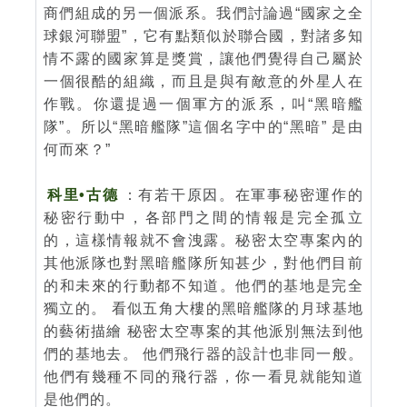
商們組成的另一個派系。我們討論過“國家之全
球銀河聯盟”，它有點類似於聯合國，對諸多知
情不露的國家算是獎賞，讓他們覺得自己屬於
一個很酷的組織，而且是與有敵意的外星人在
作戰。你還提過一個軍方的派系，叫“黑暗艦
隊”。所以“黑暗艦隊”這個名字中的“黑暗” 是由
何而來？”
科里•古德
：有若干原因。在軍事秘密運作的
秘密行動中，各部門之間的情報是完全孤立
的，這樣情報就不會洩露。秘密太空專案內的
其他派隊也對黑暗艦隊所知甚少，對他們目前
的和未來的行動都不知道。他們的基地是完全
獨立的。 看似五角大樓的黑暗艦隊的月球基地
的藝術描繪 秘密太空專案的其他派別無法到他
們的基地去。 他們飛行器的設計也非同一般。
他們有幾種不同的飛行器，你一看見就能知道
是他們的。