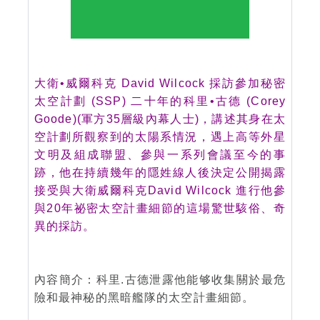
大衛•威爾科克 David Wilcock 採訪參加秘密
太空計劃 (SSP) 二十年的科里•古德 (Corey
Goode)(軍方35層級內幕人士)，講述其身在太
空計劃所觀察到的太陽系情況，遇上高等外星
文明及組成聯盟、參與一系列會議至今的事
跡，他在持續幾年的隱姓線人後決定公開揭露
接受與大衛威爾科克David Wilcock 進行他參
與20年祕密太空計畫細節的這場驚世駭俗、奇
異的採訪。
內容簡介：科里.古德泄露他能够收集關於最危
險和最神秘的黑暗艦隊的太空計畫細節。