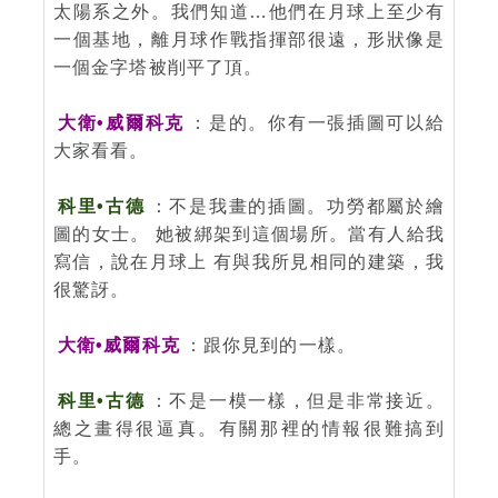
太陽系之外。我們知道…他們在月球上至少有
一個基地，離月球作戰指揮部很遠，形狀像是
一個金字塔被削平了頂。
大衛•威爾科克
：是的。你有一張插圖可以給
大家看看。
科里•古德
：不是我畫的插圖。功勞都屬於繪
圖的女士。 她被綁架到這個場所。當有人給我
寫信，說在月球上 有與我所見相同的建築，我
很驚訝。
大衛•威爾科克
：跟你見到的一樣。
科里•古德
：不是一模一樣，但是非常接近。
總之畫得很逼真。有關那裡的情報很難搞到
手。