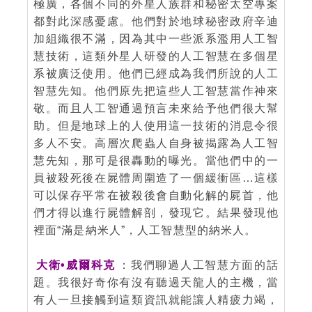
極廣，各個不同的外星人族群和秘密太空專案
都對此深感憂慮。他們對於地球秘密政府辛迪
加組織很不滿，因為其中一些派系濫用人工智
慧技術，這類外星人研發的人工智慧在多個星
系被廣泛使用。他們已經成為我們所說的人工
智慧先知。他們原先把這些人工智慧當作神來
敬。而且人工智通過預言未來給予他們很大幫
助。但是地球上的人使用這一技術的消息令很
多人不安。高層次爬蟲人自身被揭露為人工智
慧先知，那可是很轟動的曝光。當他們中的一
員被殺死後在屍體周圍造了一個緩衝區…這樣
可以保存平常在被殺後會自動化解的屍首，他
們才得以進行屍體解剖，發現它。結果發現他
裡面“滿是納米人”，人工智慧型的納米人。
大衛•威爾科克
：我們聊過人工智慧方面的話
題。我很好奇你有沒有聽過天龍人的主機，當
有人一旦接觸到這類資訊就能讓人精疲力竭，