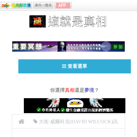
事件一覽表
查看選單
你選擇
真相
還是
夢境
？
大衛·威爾科克(DAVID WILCOCK)訊
息
外星人
科里古德 Corey Goode