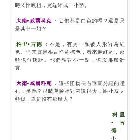
時又比較粗，尾端縮成一小節。
大衛•威爾科克
：它們都是白色的嗎？還是只
是其中一類？
科里•古德
：不是，有另一類被人形容為紅
色。但其實是很古怪的棕色，看來像紅的，那
類也有翅膀。他們相對小一點，也沒那麼壯
實。
大衛•威爾科克
：這些怪物長有垂直分縫的瞳
孔，是嗎？眼睛與臉相對來說很大，跟小灰人
類似，還是沒有那麼大？
科里
•古
德
：
不