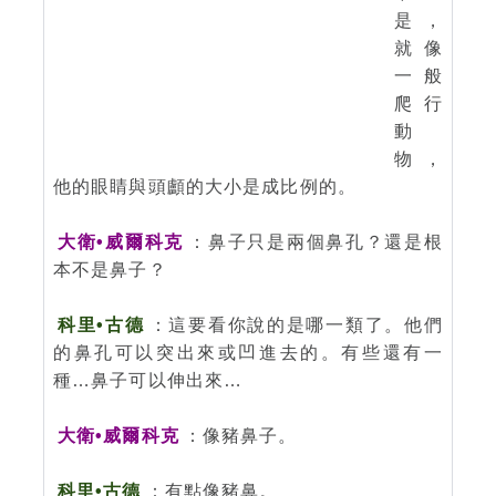
是，
就像
一般
爬行
動
物，
他的眼睛與頭顱的大小是成比例的。
大衛•威爾科克
：鼻子只是兩個鼻孔？還是根
本不是鼻子？
科里•古德
：這要看你說的是哪一類了。他們
的鼻孔可以突出來或凹進去的。有些還有一
種…鼻子可以伸出來…
大衛•威爾科克
：像豬鼻子。
科里•古德
：有點像豬鼻。