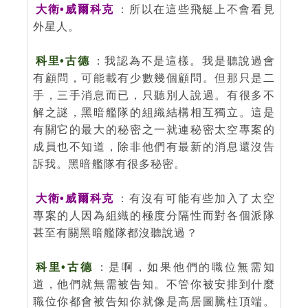
大衛•威爾科克
：所以在這些飛艇上不會看見
外星人。
科里•古德
：我認為不是這樣。我是聽說過會
有顧問，可能載有少數幾個顧問。但那只是二
手，三手消息而已，只聽別人說過。有很多不
解之謎，黑暗艦隊的組織結構相互獨立。這是
有關它的最大的秘密之一就連秘密太空專案的
成員也不知道，除非他們有最新的消息還沒告
訴我。黑暗艦隊有很多秘密。
大衛•威爾科克
：有沒有可能有些加入了太空
專案的人因為組織的極度分隔性而對各個派隊
甚至有關黑暗艦隊都沒聽說過？
科里•古德
：是啊，如果他們的職位無需知
道，他們就無需被告知。不管你被安排到什麼
職位你都會被告知你就像是高居圖騰柱頂端。