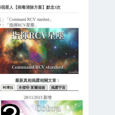
昴宿星人【病毒清除方案】默念3次
：「Command RCV stardust」
中：「指揮RCV星塵」
最新真相揭露相關文章：
柯博拉
本傑明·富爾福德
揭露宇宙
28/11/2023 新增