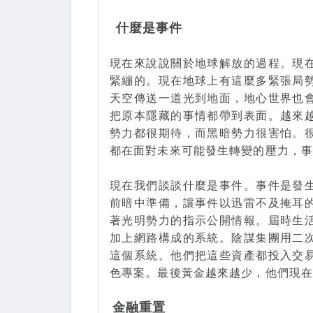
什麼是事件
現在來說說關於地球解放的過程。現
緊繃的。現在地球上有這麼多緊張局
天空傳送一道光到地面，地心世界也
把原本隱藏的事情都帶到表面。越來
勢力都很期待，而黑暗勢力很害怕。
都在面對未來可能發生轉變的壓力，
現在我們談談什麼是事件。事件是發
前暗中準備，讓事件以迅雷不及掩耳
著光明勢力的指示公開情報。屆時生
加上網路構成的系統。陰謀集團用二
這個系統。他們把這些資產都投入交
色專案。最後黃金越來越少，他們現
金融重置