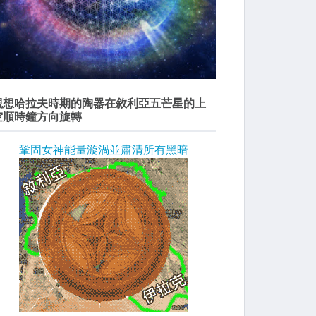
觀想哈拉夫時期的陶器在敘利亞五芒星的上
空順時鐘方向旋轉
鞏固女神能量漩渦並肅清所有黑暗