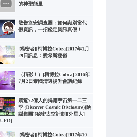
的神聖能量
敬告盜安調查團：如何識別當代
假資訊，一招鑑定資訊真假！
[揭密者][柯博拉Cobra]2017年1月
29日訊息：愛希斯秘儀
（精彩！）[柯博拉Cobra] 2016年
7月2日泰國清邁揚升會議紀錄
震驚72億人的揭露宇宙第一二三
季 (Discover Cosmic Disclosure)[陰
謀集團][秘密太空計劃][外星人]
[UFO]
[揭密者][柯博拉Cobra]2017年10