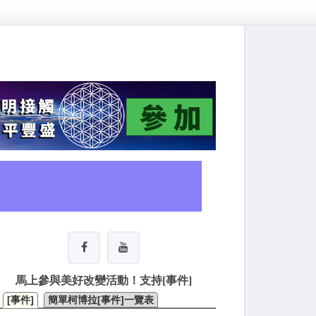
馬上參與美好改變活動！支持[事件]
[事件]
簡單柯博拉[事件]一覽表