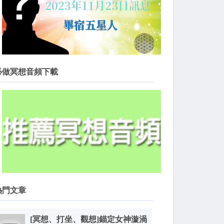
必做冥想音頻下載
熱門文章
[冥想、打坐、觀想]錨定女神漩渦