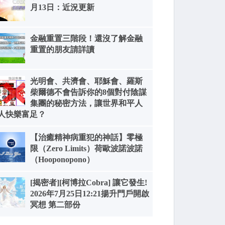
月13日：近況更新
金融重置三階段！還沒了解金融
重置的朋友請詳讀
光明會、共濟會、耶穌會、羅斯
柴爾德不會告訴你的8個對付陰謀
集團的秘密方法，讓世界和平人
人快樂富足？
【治癒精神病重犯的神話】零極
限（Zero Limits）荷歐波諾波諾
（Hooponopono）
[揭密者][柯博拉Cobra] 讓它發生!
2026年7月25日12:21揚升門戶開啟
冥想 第二部份