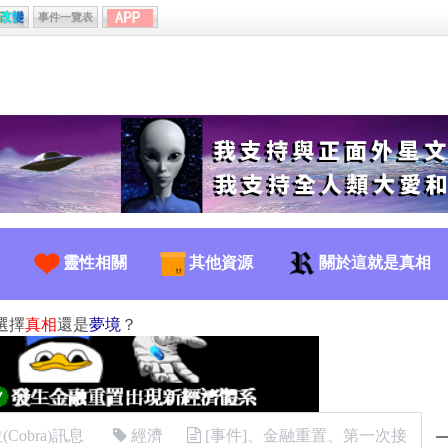
事件一覽表
靈性相關
其他資源
關於這就是真相
選擇
真相
還是
夢境
？
Cobra)訊息
經濟
[事件]、金融重置、第一次接