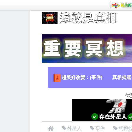
超美好改變：[事件]
真相揭露
你
外星人
事件
柯博拉(