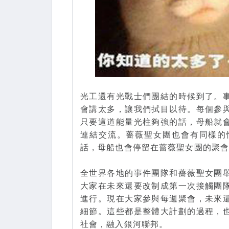
光工還有光戰士們團結的時候到了。
會講太多，讓我們拭目以待。每個參
只要這道能量光柱夠強的話，母船就
連結交流。薔薇聖女團也會有同樣的
話，母船也會停留在薔薇聖女團的聚
全世界各地的事件團隊和薔薇聖女團
大家在未來還要改制成第一次接觸團
進行。現在大家參與每週聚會，未來
細節。這些都是整體大計劃的過程，
社會，融入銀河聯邦。