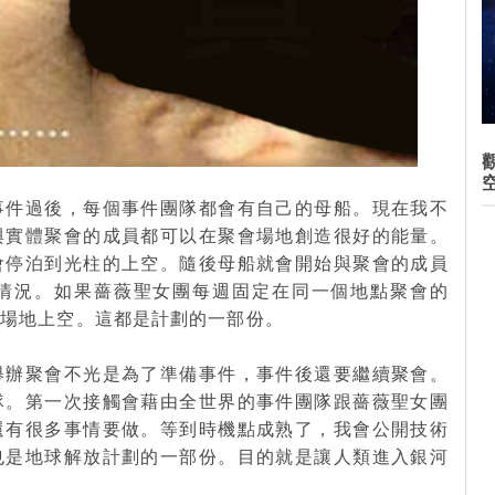
事件過後，每個事件團隊都會有自己的母船。現在我不
與實體聚會的成員都可以在聚會場地創造很好的能量。
會停泊到光柱的上空。隨後母船就會開始與聚會的成員
情況。如果薔薇聖女團每週固定在同一個地點聚會的
會場地上空。這都是計劃的一部份。
舉辦聚會不光是為了準備事件，事件後還要繼續聚會。
隊。第一次接觸會藉由全世界的事件團隊跟薔薇聖女團
還有很多事情要做。等到時機點成熟了，我會公開技術
也是地球解放計劃的一部份。目的就是讓人類進入銀河