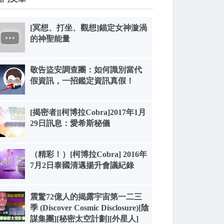
[冥想、打坐、觀想]錨定女神漩渦
的神聖能量
敬告盜安調查團：如何識別當代
假資訊，一招鑑定資訊真假！
[揭密者][柯博拉Cobra]2017年1月
29日訊息：愛希斯秘儀
（精彩！）[柯博拉Cobra] 2016年
7月2日泰國清邁揚升會議紀錄
震驚72億人的揭露宇宙第一二三
季 (Discover Cosmic Disclosure)[陰
謀集團][秘密太空計劃][外星人]