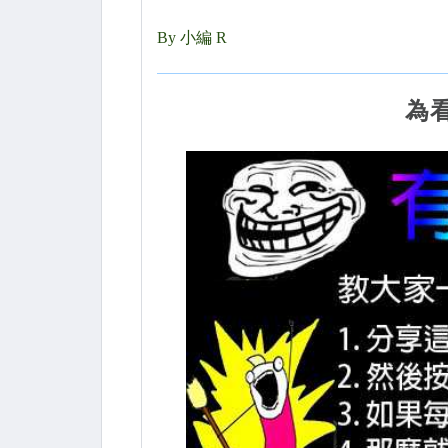
By 小編 R
為