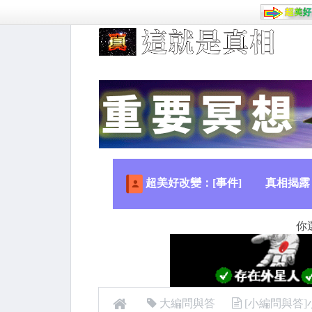
超美好改變：[事件]
真相揭露
你
大編問與答
[小編問與答]