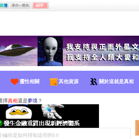
事件一覽表
靈性相關
其他資源
關於這就是真相
選擇
真相
還是
夢境
？
小編你是如何得知這些的0.0