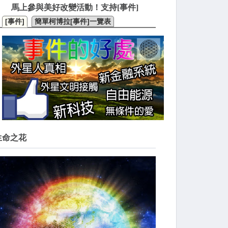
馬上參與美好改變活動！支持[事件]
[事件]
簡單柯博拉[事件]一覽表
生命之花