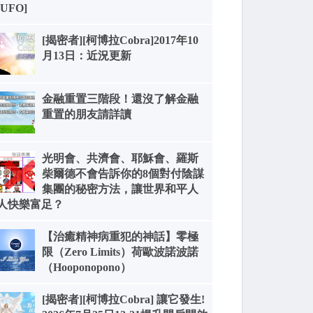
[UFO]
[揭密者][柯博拉Cobra]2017年10
月13日：近況更新
金融重置三階段！還沒了解金融
重置的朋友請詳讀
光明會、共濟會、耶穌會、羅斯
柴爾德不會告訴你的8個對付陰謀
集團的秘密方法，讓世界和平人
人快樂富足？
【治癒精神病重犯的神話】零極
限（Zero Limits）荷歐波諾波諾
（Hooponopono）
[揭密者][柯博拉Cobra] 讓它發生!