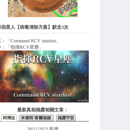
昴宿星人【病毒清除方案】默念3次
：「Command RCV stardust」
中：「指揮RCV星塵」
最新真相揭露相關文章：
柯博拉
本傑明·富爾福德
揭露宇宙
28/11/2023 新增