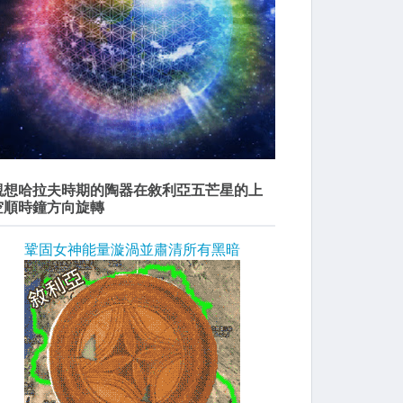
觀想哈拉夫時期的陶器在敘利亞五芒星的上
空順時鐘方向旋轉
鞏固女神能量漩渦並肅清所有黑暗