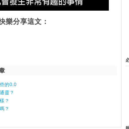
快樂分享這文：
章
的0.0
種通靈？
怎樣？
爭嗎？