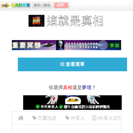
事件一覽表
查看選單
你選擇
真相
還是
夢境
？
巴夏訊息
外星人
[外星人][巴
夏 (Bashar) ]20 最高熱情之路