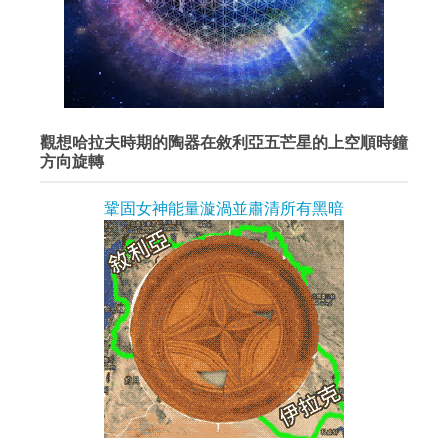
觀想哈拉夫時期的陶器在敘利亞五芒星的上空順時鐘
方向旋轉
鞏固女神能量漩渦並肅清所有黑暗