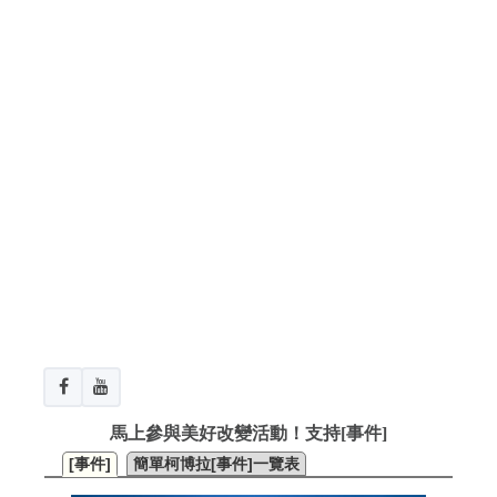
馬上參與美好改變活動！支持[事件]
[事件]
簡單柯博拉[事件]一覽表