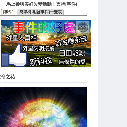
馬上參與美好改變活動！支持[事件]
[事件]
簡單柯博拉[事件]一覽表
生命之花