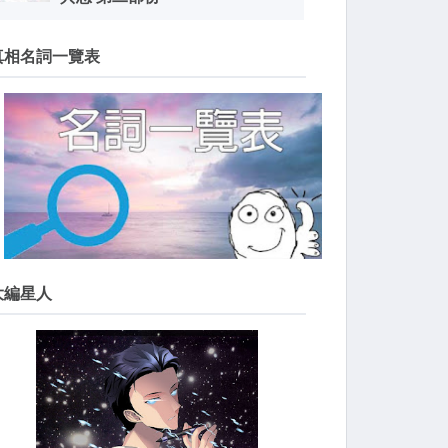
真相名詞一覽表
大編星人