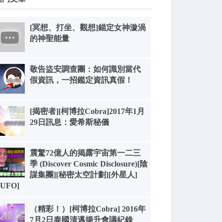
[冥想、打坐、觀想]錨定女神漩渦
的神聖能量
敬告盜安調查團：如何識別當代
假資訊，一招鑑定資訊真假！
[揭密者][柯博拉Cobra]2017年1月
29日訊息：愛希斯秘儀
震驚72億人的揭露宇宙第一二三
季 (Discover Cosmic Disclosure)[陰
謀集團][秘密太空計劃][外星人]
[UFO]
（精彩！）[柯博拉Cobra] 2016年
7月2日泰國清邁揚升會議紀錄