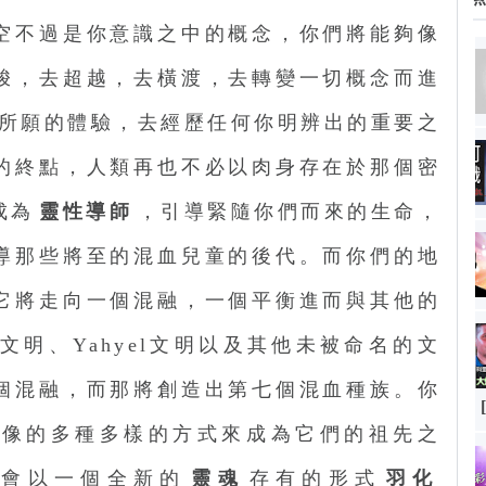
空不過是你意識之中的概念，你們將能夠像
梭，去超越，去橫渡，去轉變一切概念而進
所願的體驗，去經歷任何你明辨出的重要之
的終點，人類再也不必以肉身存在於那個密
成為
靈性導師
，引導緊隨你們而來的生命，
導那些將至的混血兒童的後代。而你們的地
它將走向一個混融，一個平衡進而與其他的
明、Yahyel文明以及其他未被命名的文
個混融，而那將創造出第七個混血種族。你
想像的多種多樣的方式來成為它們的祖先之
將會以一個全新的
靈魂
存有的形式
羽化