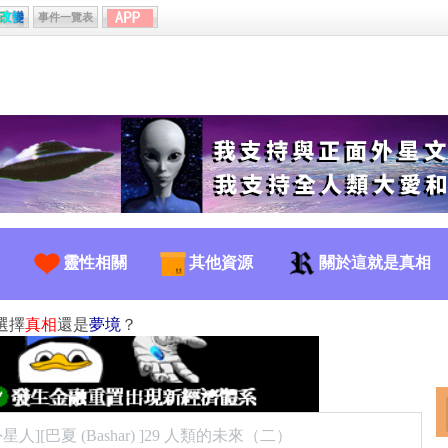
事件一覽表
靈性相關
其他資源
關於這就是真相
選擇
真相
還是
夢境
？
星人][巴夏 (Bashar) ]29 人類的未來（二）