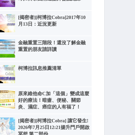
[揭密者][柯博拉Cobra]2017年10
月13日：近況更新
金融重置三階段！還沒了解金融
重置的朋友請詳讀
柯博拉訊息推薦清單
原來維他命C加「這個」變成這麼
好的療法！暗瘡、便秘、關節
炎、濕症、癌症的人有福了！
[揭密者][柯博拉Cobra] 讓它發生!
2026年7月25日12:21揚升門戶開啟
冥想 第二部份