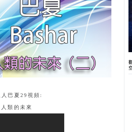
人巴夏29視頻:
人類的未來