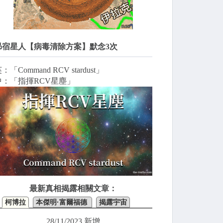
昴宿星人【病毒清除方案】默念3次
：「Command RCV stardust」
中：「指揮RCV星塵」
最新真相揭露相關文章：
柯博拉
本傑明·富爾福德
揭露宇宙
28/11/2023 新增