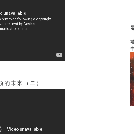
英
類的未來
（二）