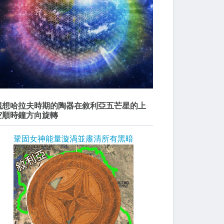
觀想哈拉夫時期的陶器在敘利亞五芒星的上
空順時鐘方向旋轉
鞏固女神能量漩渦並肅清所有黑暗