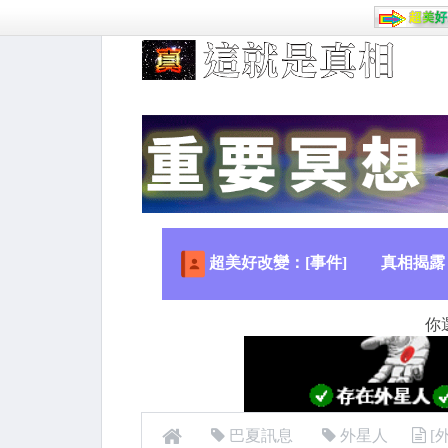
超美好改變：[事件]
真相揭露
你
巴夏訊息
外星人
[外