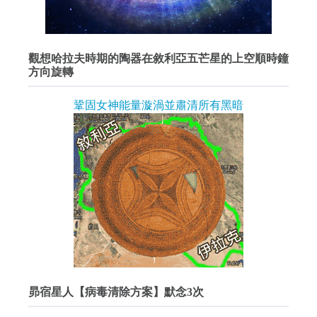
觀想哈拉夫時期的陶器在敘利亞五芒星的上空順時鐘
方向旋轉
鞏固女神能量漩渦並肅清所有黑暗
昴宿星人【病毒清除方案】默念3次