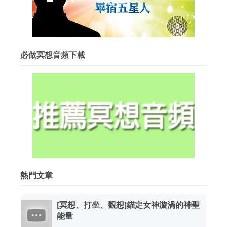
必做冥想音頻下載
熱門文章
[冥想、打坐、觀想]錨定女神漩渦的神聖
能量