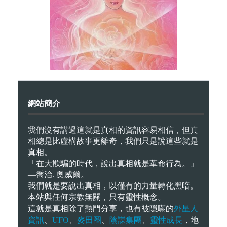
網站簡介
我們沒有講過這就是真相的資訊容易相信，但真
相總是比虛構故事更離奇，我們只是說這些就是
真相。
「在大欺騙的時代，說出真相就是革命行為。」
—喬治. 奧威爾。
我們就是要說出真相，以僅有的力量轉化黑暗。
本站與任何宗教無關，只有靈性概念。
外星人
這就是真相除了熱門分享，也有被隱暪的
資訊
UFO
麥田圈
陰謀集團
靈性成長
、
、
、
、
，地