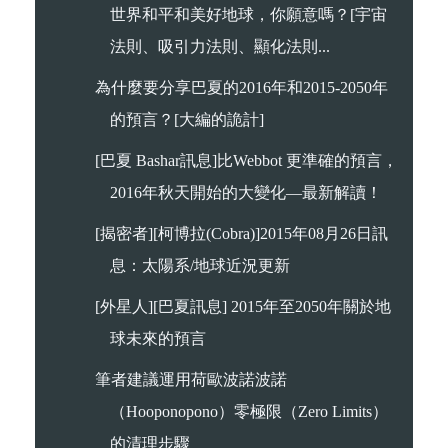
世界和平和美好地球，你願意嗎？[宇宙
法則、吸引力法則、顯化法則...
為什麼要分享巴夏的2016年和2015-2050年
的預言？[大編的詭計]
[巴夏 Bashar訊息]比Webbot 更準確的預言，
2016年秋天開始的大變化—最新解讀！
[揭密者][柯博拉(Cobra)]2015年08月26日訊
息：太陽系/地球近況更新
[外星人][巴夏訊息] 2015年至2050年關於地
球未來的預言
筆者建議運用荷歐波諾波諾
（Hooponopono）零極限（Zero Limits）
的清理步驟