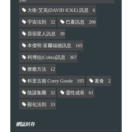
大衛·艾克(DAVID ICKE) 訊息
6
宇宙法則
32
巴夏訊息
206
昴宿星人訊息
39
本傑明·富爾福德訊息
165
柯博拉(Cobra)訊息
367
療癒方法
12
科里古德 Corey Goode
195
素食
2
陰謀集團
32
靈性成長
61
顯化法則
33
網誌封存