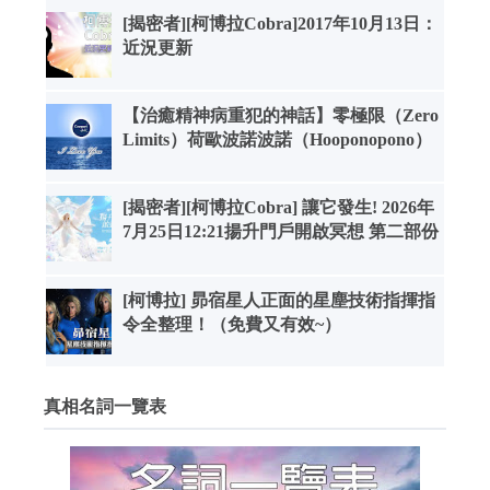
[揭密者][柯博拉Cobra]2017年10月13日：
近況更新
【治癒精神病重犯的神話】零極限（Zero
Limits）荷歐波諾波諾（Hooponopono）
[揭密者][柯博拉Cobra] 讓它發生! 2026年
7月25日12:21揚升門戶開啟冥想 第二部份
[柯博拉] 昴宿星人正面的星塵技術指揮指
令全整理！（免費又有效~）
真相名詞一覽表