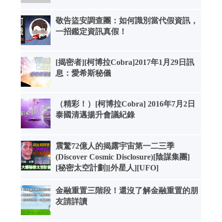
敬告盜安調查團：如何識別當代假資訊，
一招鑑定資訊真假！
[揭密者][柯博拉Cobra]2017年1月29日訊
息：愛希斯秘儀
（精彩！）[柯博拉Cobra] 2016年7月2日
泰國清邁揚升會議紀錄
震驚72億人的揭露宇宙第一二三季
(Discover Cosmic Disclosure)[陰謀集團]
[秘密太空計劃][外星人][UFO]
金融重置三階段！還沒了解金融重置的朋
友請詳讀