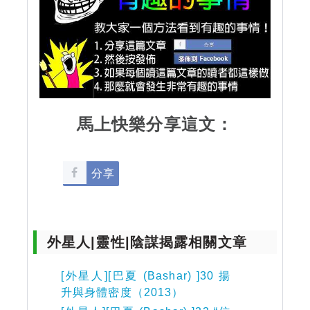
馬上快樂分享這文：
分享
外星人|靈性|陰謀揭露相關文章
[外星人][巴夏 (Bashar) ]30 揚
升與身體密度（2013）