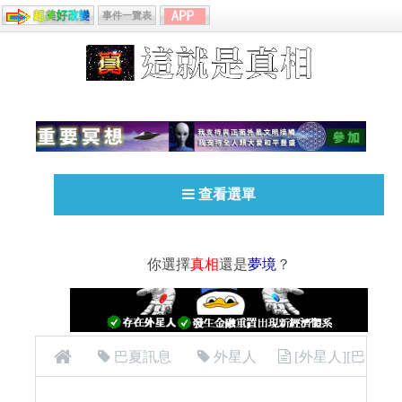
事件一覽表
查看選單
你選擇
真相
還是
夢境
？
巴夏訊息
外星人
[外星人][巴
夏 (Bashar) ]33 “信念小偷”(Belief thief)