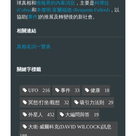
情報界的內幕消息
柯博拉
球真相和
，主要是
(Cobra)
本傑明·富爾福德 (Benjamin Fulford)
和
，以
事件
協助[
]的推展及轉變後的新社會。
相關連結
真相名詞一覽表
關鍵字標籤
UFO
216
事件
33
健康
18
冥想/打坐/觀想
32
吸引力法則
29
外星人
452
大編問與答
19
大衛·威爾科克(DAVID WILCOCK)訊息
188