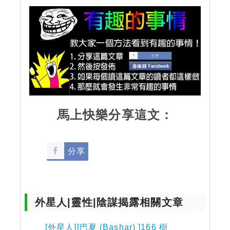
馬上快樂分享這文：
分享
外星人|靈性|陰謀揭露相關文章
[外星人][巴夏 (Bashar) ]166 樹