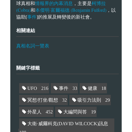
情報界的內幕消息
柯博拉
球真相和
，主要是
(Cobra)
本傑明·富爾福德 (Benjamin Fulford)
和
，以
事件
協助[
]的推展及轉變後的新社會。
相關連結
真相名詞一覽表
關鍵字標籤
UFO
216
事件
33
健康
18
冥想/打坐/觀想
32
吸引力法則
29
外星人
452
大編問與答
19
大衛·威爾科克(DAVID WILCOCK)訊息