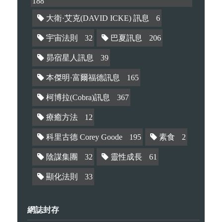
188
大衛·艾克(DAVID ICKE) 訊息
6
宇宙法則
32
巴夏訊息
206
昴宿星人訊息
39
本傑明·富爾福德訊息
165
柯博拉(Cobra)訊息
367
療癒方法
12
科里古德 Corey Goode
195
素食
2
陰謀集團
32
靈性成長
61
顯化法則
33
網誌封存