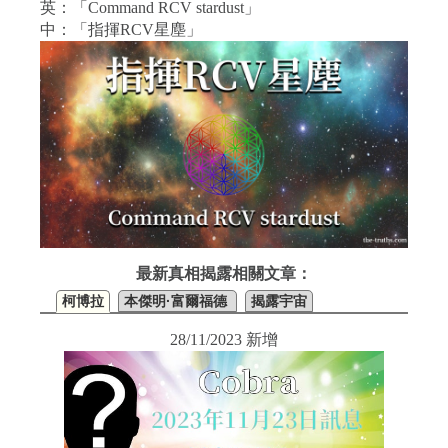
英：「Command RCV stardust」
中：「指揮RCV星塵」
最新真相揭露相關文章：
柯博拉
本傑明·富爾福德
揭露宇宙
28/11/2023 新增