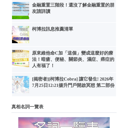
金融重置三階段！還沒了解金融重置的朋
友請詳讀
柯博拉訊息推薦清單
原來維他命C加「這個」變成這麼好的療
法！暗瘡、便秘、關節炎、濕症、癌症的
人有福了！
[揭密者][柯博拉Cobra] 讓它發生! 2026年
7月25日12:21揚升門戶開啟冥想 第二部份
真相名詞一覽表