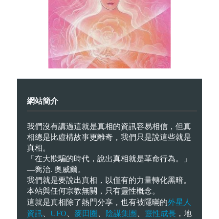
網站簡介
我們沒有講過這就是真相的資訊容易相信，但真
相總是比虛構故事更離奇，我們只是說這些就是
真相。
「在大欺騙的時代，說出真相就是革命行為。」
—喬治. 奧威爾。
我們就是要說出真相，以僅有的力量轉化黑暗。
本站與任何宗教無關，只有靈性概念。
外星人
這就是真相除了熱門分享，也有被隱暪的
資訊
UFO
麥田圈
陰謀集團
靈性成長
、
、
、
、
，地