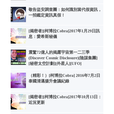
敬告盜安調查團：如何識別當代假資訊，
一招鑑定資訊真假！
[揭密者][柯博拉Cobra]2017年1月29日訊
息：愛希斯秘儀
震驚72億人的揭露宇宙第一二三季
(Discover Cosmic Disclosure)[陰謀集團]
[秘密太空計劃][外星人][UFO]
（精彩！）[柯博拉Cobra] 2016年7月2日
泰國清邁揚升會議紀錄
[揭密者][柯博拉Cobra]2017年10月13日：
近況更新