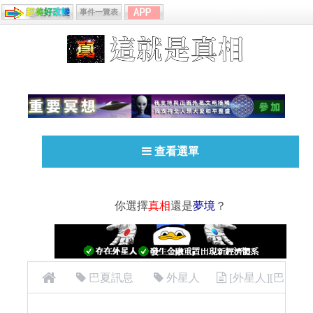
事件一覽表
查看選單
你選擇
真相
還是
夢境
？
巴夏訊息
外星人
[外星人][巴
夏 (Bashar) ]5 觀想的秘密