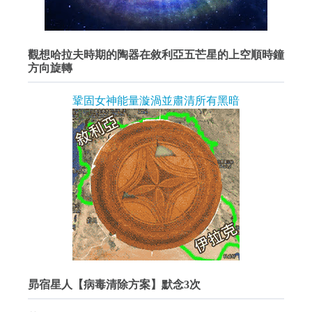
觀想哈拉夫時期的陶器在敘利亞五芒星的上空順時鐘
方向旋轉
鞏固女神能量漩渦並肅清所有黑暗
昴宿星人【病毒清除方案】默念3次