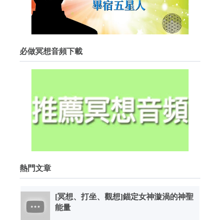
必做冥想音頻下載
熱門文章
[冥想、打坐、觀想]錨定女神漩渦的神聖
能量