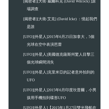
[揭密者][大衛·威爾科克 (David Wilcock) ]源
場調查
[揭密者][大衛‧艾克] (David Icke) ：憶起我們
是誰
[UFO][外星人]2015年6月25日加拿大，5個
光球在空中表演芭蕾
[UFO][外星人]美國德克薩斯州驚人目擊三
個光球瞬間消失
[UFO][外星人]克里米亞的記者意外拍到的
UFO
[UFO][外星人]2015年6月印度坎普爾，小男
孩用手機拍到碟形UFO
[UFO][外星人]【2015年1月27日雙光飛船在