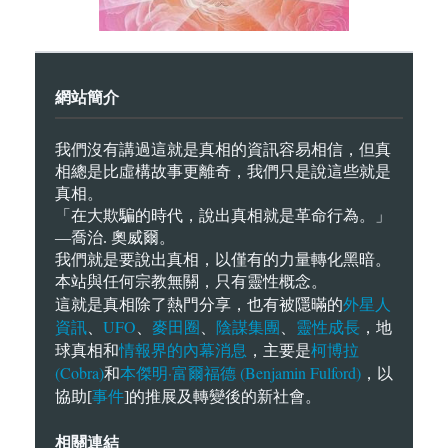
網站簡介
我們沒有講過這就是真相的資訊容易相信，但真
相總是比虛構故事更離奇，我們只是說這些就是
真相。
「在大欺騙的時代，說出真相就是革命行為。」
—喬治. 奧威爾。
我們就是要說出真相，以僅有的力量轉化黑暗。
本站與任何宗教無關，只有靈性概念。
外星人
這就是真相除了熱門分享，也有被隱暪的
資訊
UFO
麥田圈
陰謀集團
靈性成長
、
、
、
、
，地
情報界的內幕消息
柯博拉
球真相和
，主要是
(Cobra)
本傑明·富爾福德 (Benjamin Fulford)
和
，以
事件
協助[
]的推展及轉變後的新社會。
相關連結