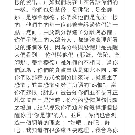
樣的資訊，正如我們現在正在告訴你們的
一樣。你們也是基督，是佛陀，是奎師
那，是穆罕穆德，你們和他們是完全一樣
的。他們中的每一位都曾告訴過你們這一
點，然而，由於劃分創造了分離與恐懼，
你們星球上的大部分人，都無法處理所看
見的那個映射。因為分裂與恐懼只是提醒
人們看到： 你們與他們（耶穌、佛陀、奎
師那，穆罕穆德）是如何的不相同。當你
們認為，你們的真實自我是如此不同，並
你們以那種方式被劃分開來時，就產生了
恐懼，並由恐懼引發了所謂的“怨恨”。當
你們怨恨（討厭）被告知你們並不是真正
地知道自己是誰時，你們的恐懼與怨恨隨
之增加，結果導致你們通常會殺掉那個提
醒你們“你是誰”的人。並且，你們也會創
造一個調解的理念： “好吧，好吧，好
吧，我知道有很多東西要處理，我會為你