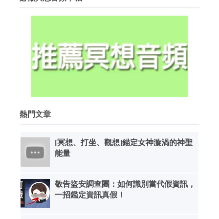
熱門文章
[冥想、打坐、觀想]錨定女神漩渦的神聖
能量
敬告盜安調查團：如何識別當代假資訊，
一招鑑定資訊真假！