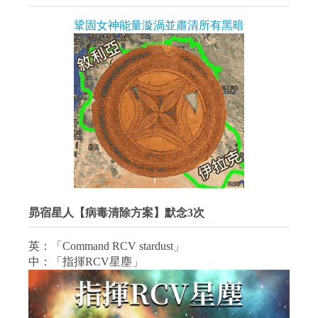
鞏固女神能量漩渦並肅清所有黑暗
昴宿星人【病毒清除方案】默念3次
英：「Command RCV stardust」
中：「指揮RCV星塵」