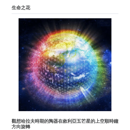
生命之花
觀想哈拉夫時期的陶器在敘利亞五芒星的上空順時鐘
方向旋轉