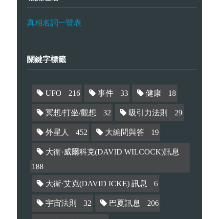
真相名詞一覽表
關鍵字標籤
UFO
216
事件
33
健康
18
冥想/打坐/觀想
32
吸引力法則
29
外星人
452
大編問與答
19
大衛·威爾科克(DAVID WILCOCK)訊息
188
大衛·艾克(DAVID ICKE) 訊息
6
宇宙法則
32
巴夏訊息
206