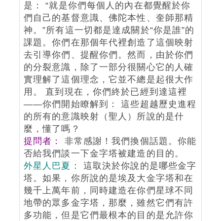
是： “就是你們每個人的內在都覺醒於你
們自己的基督意識、佛陀本性、奎師那精
神。”所有這一切都是達成關於“你是誰”的
課題。你們在那個年代裡創造了這個映射
去引導你們、提醒你們。然而，由於你們
的分裂意識，除了一部分很關心它的人確
實理解了這個理念，它並不總是起很大作
用。 直到現在，你們終於已經到達這裡
——你們開始瞭解到： 這些超越歷史進程
的所有的意識映射（聖人）所說的是什
麼，懂了嗎？
提問者：
非常感謝！我們換個話題。你能
否給我們談一下金字塔被建造的目的。
外星人巴夏：
這取決於你說的是哪些金字
塔。如果，你所說的是埃及大金字塔和在
幾千上萬年前，同時建造在你們星球不同
地帶的眾多金字塔，那麼，雖然它們有許
多功能，但是它們最根本的目的是允許你