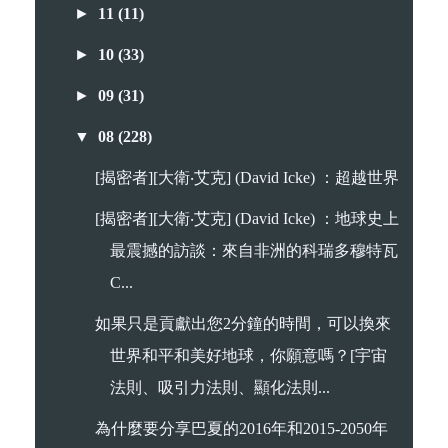
►
11
(11)
►
10
(33)
►
09
(31)
▼
08
(228)
[揭密者][大衛‧艾克] (David Icke) ：超越世界
[揭密者][大衛‧艾克] (David Icke) ：地球史上
最震撼的訪談：來自非洲的科瑞多穆特瓦
C...
如果只是貢獻出您2分鐘的時間，可以換來
世界和平和美好地球，你願意嗎？[宇宙
法則、吸引力法則、顯化法則...
為什麼要分享巴夏的2016年和2015-2050年