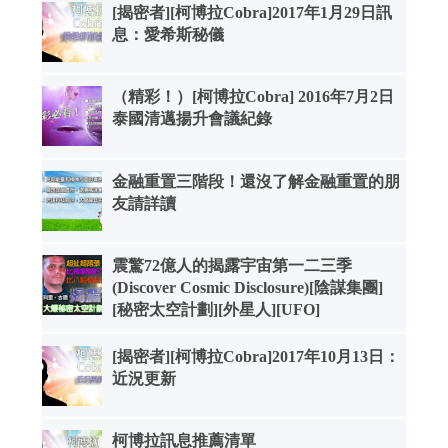
[揭密者][柯博拉Cobra]2017年1月29日訊
息：愛希斯秘儀
（精彩！）[柯博拉Cobra] 2016年7月2日
泰國清邁揚升會議紀錄
金融重置三階段！還沒了解金融重置的朋
友請詳讀
震驚72億人的揭露宇宙第一二三季
(Discover Cosmic Disclosure)[陰謀集團]
[秘密太空計劃][外星人][UFO]
[揭密者][柯博拉Cobra]2017年10月13日：
近況更新
柯博拉訊息推薦清單