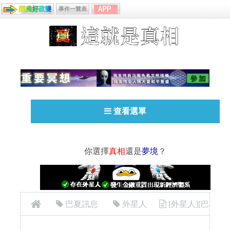
事件一覽表
查看選單
你選擇
真相
還是
夢境
？
巴夏訊息
外星人
[外星人][巴
夏 (Bashar) ]39 耶穌，佛陀，奎師那，穆罕穆德，金