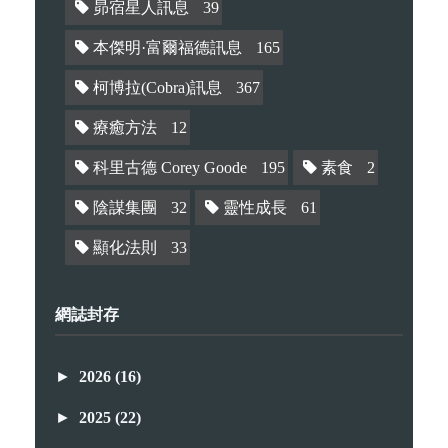
昴宿星人訊息
39
本傑明·富爾福德訊息
165
柯博拉(Cobra)訊息
367
療癒方法
12
科里古德 Corey Goode
195
素食
2
陰謀集團
32
靈性成長
61
顯化法則
33
網誌封存
►
2026
(16)
►
2025
(22)