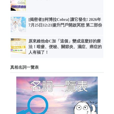
[揭密者][柯博拉Cobra] 讓它發生! 2026年
7月25日12:21揚升門戶開啟冥想 第二部份
原來維他命C加「這個」變成這麼好的療
法！暗瘡、便秘、關節炎、濕症、癌症的
人有福了！
真相名詞一覽表