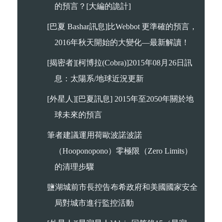
的預言？[大編的詭計]
[巴夏 Bashar訊息]比Webbot 更準確的預言，
2016年秋天開始的大變化—最新解讀！
[揭密者][柯博拉(Cobra)]2015年08月26日訊
息：太陽系/地球近況更新
[外星人][巴夏訊息] 2015年至2050年關於地
球未來的預言
筆者建議運用荷歐波諾波諾
（Hooponopono）零極限（Zero Limits）
的清理步驟
鹽湖城前市長控告布希政府和美國國家安全
局對城市進行監控活動