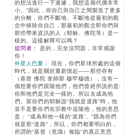
的想法進行一下過濾，我想這個代價非常
小。”因此，你自己與自己之間製造了更多
的分離，你們不斷地、不斷地從最初的觀
念中移除你自己，那最初的觀念即你們與
那些帶來資訊的人（耶穌、佛陀等）是一
樣的。這樣解釋可以嗎？
提問者：
是的，完全沒問題，非常感謝
你！
外星人巴夏：
現在，你們星球所處的這個
時代，就是關於重新憶起——那些存有
（基督 佛陀 奎師那 穆罕穆德），沒有一
個想要你們跟隨他們，他們曾經所說的是:
你和他們是完全一樣的。所以去成為他
們。當你們的耶穌說“我就是道路”時，他
並不是要你們在宗教中追隨他，他的意思
是： “成為和他一樣的‘道路’。”因為你們
就是那“道路”，所以，你們都要明白的，
所謂的“基督（意識）複臨”的真正意思