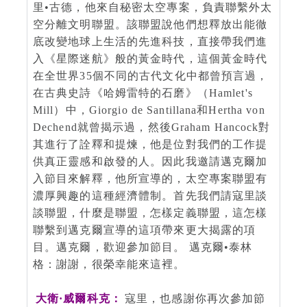
里•古德，他來自秘密太空專案，負責聯繫外太
空分離文明聯盟。該聯盟說他們想釋放出能徹
底改變地球上生活的先進科技，直接帶我們進
入《星際迷航》般的黃金時代，這個黃金時代
在全世界35個不同的古代文化中都曾預言過，
在古典史詩《哈姆雷特的石磨》（Hamlet's
Mill）中，Giorgio de Santillana和Hertha von
Dechend就曾揭示過，然後Graham Hancock對
其進行了詮釋和提煉，他是位對我們的工作提
供真正靈感和啟發的人。因此我邀請邁克爾加
入節目來解釋，他所宣導的，太空專案聯盟有
濃厚興趣的這種經濟體制。首先我們請寇里談
談聯盟，什麼是聯盟，怎樣定義聯盟，這怎樣
聯繫到邁克爾宣導的這項帶來更大揭露的項
目。邁克爾，歡迎參加節目。 邁克爾•泰林
格：謝謝，很榮幸能來這裡。
大衛·威爾科克：
寇里，也感謝你再次參加節